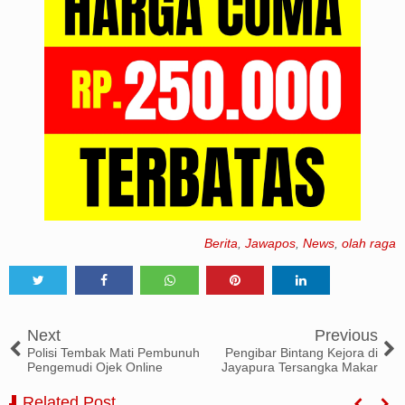
Berita
,
Jawapos
,
News
,
olah raga
Tweet
Share
Share
Share
Share
Next
Previous
Polisi Tembak Mati Pembunuh
Pengibar Bintang Kejora di
Pengemudi Ojek Online
Jayapura Tersangka Makar
Related Post