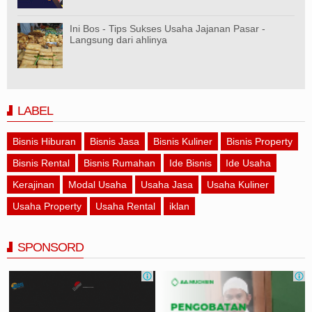
Ini Bos - Tips Sukses Usaha Jajanan Pasar -
Langsung dari ahlinya
LABEL
Bisnis Hiburan
Bisnis Jasa
Bisnis Kuliner
Bisnis Property
Bisnis Rental
Bisnis Rumahan
Ide Bisnis
Ide Usaha
Kerajinan
Modal Usaha
Usaha Jasa
Usaha Kuliner
Usaha Property
Usaha Rental
iklan
SPONSORD