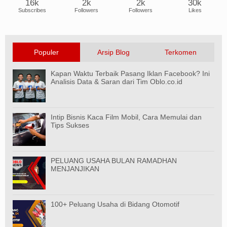
16k
2k
2k
30k
Subscribes
Followers
Followers
Likes
Populer
Arsip Blog
Terkomen
Kapan Waktu Terbaik Pasang Iklan Facebook? Ini
Analisis Data & Saran dari Tim Oblo.co.id
Intip Bisnis Kaca Film Mobil, Cara Memulai dan
Tips Sukses
PELUANG USAHA BULAN RAMADHAN
MENJANJIKAN
100+ Peluang Usaha di Bidang Otomotif