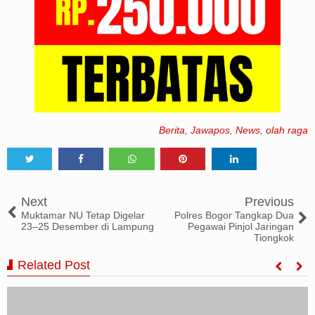
Berita
,
Jawapos
,
News
,
olah raga
Tweet
Share
Share
Share
Share
Next
Previous
Muktamar NU Tetap Digelar
Polres Bogor Tangkap Dua
23–25 Desember di Lampung
Pegawai Pinjol Jaringan
Tiongkok
Related Post