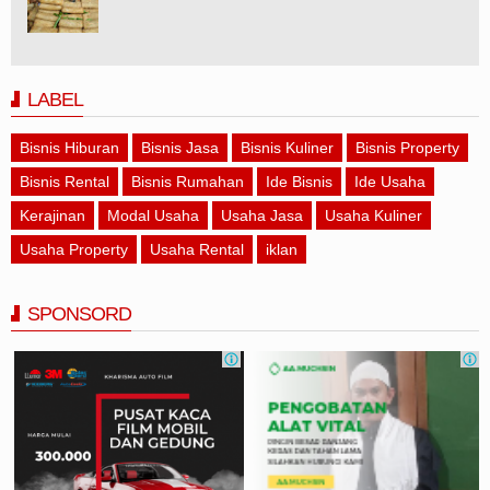
LABEL
Bisnis Hiburan
Bisnis Jasa
Bisnis Kuliner
Bisnis Property
Bisnis Rental
Bisnis Rumahan
Ide Bisnis
Ide Usaha
Kerajinan
Modal Usaha
Usaha Jasa
Usaha Kuliner
Usaha Property
Usaha Rental
iklan
SPONSORD