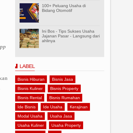
100+ Peluang Usaha di
Bidang Otomotif
Ini Bos - Tips Sukses Usaha
Jajanan Pasar - Langsung dari
ahlinya
pp
LABEL
kan
Bisnis Hiburan
Bisnis Jasa
a
Bisnis Kuliner
Bisnis Property
Bisnis Rental
Bisnis Rumahan
Ide Bisnis
Ide Usaha
Kerajinan
Modal Usaha
Usaha Jasa
Usaha Kuliner
Usaha Property