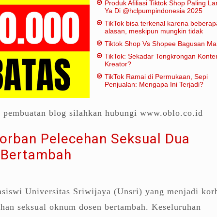
Produk Afiliasi Tiktok Shop Paling Lar
Ya Di @hclpumpindonesia 2025
TikTok bisa terkenal karena beberap
alasan, meskipun mungkin tidak
dianggap "penting" dalam artian
Tiktok Shop Vs Shopee Bagusan M
tradisional:
TikTok: Sekadar Tongkrongan Konte
Kreator?
TikTok Ramai di Permukaan, Sepi
Penjualan: Mengapa Ini Terjadi?
a pembuatan blog silahkan hubungi www.oblo.co.id
orban Pelecehan Seksual Dua
 Bertambah
siswi Universitas Sriwijaya (Unsri) yang menjadi kor
ehan seksual oknum dosen bertambah. Keseluruhan