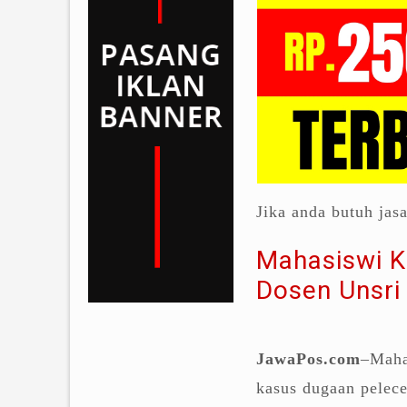
Jika anda butuh jas
Mahasiswi K
Dosen Unsri
JawaPos.com
–Maha
kasus dugaan pelec