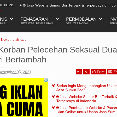
NG NEWS
🌐 Jasa Website Sumur Bor Terbaik & Terpercaya di Indo
SNIS
PEMASARAN
PERMODALAN
INV
 BARU
SETRATEGI PEMASARAN
SEPUTAR MODAL
SEPU
News
olah raga
Korban Pelecehan Seksual Du
i Bertambah
Desember 05, 2021
A
+
A
-
Print
Em
Serius Ingin Mengembangkan Usah
Jasa Sumur Bor?
🌐 Jasa Website Sumur Bor Terbaik 
Terpercaya di Indonesia
🌐 Jasa Pembuatan Website & Pasa
Iklan Online untuk Usaha Jasa Sum
Bor