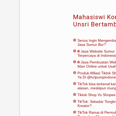
Mahasiswi Ko
Unsri Bertam
Serius Ingin Mengemb
Jasa Sumur Bor?
🌐 Jasa Website Sumur 
Terpercaya di Indonesi
🌐 Jasa Pembuatan Web
Iklan Online untuk Us
Bor
Produk Afiliasi Tiktok S
Ya Di @hclpumpindone
TikTok bisa terkenal k
alasan, meskipun mungk
dianggap "penting" dal
Tiktok Shop Vs Shope
tradisional:
TikTok: Sekadar Tongk
Kreator?
TikTok Ramai di Permu