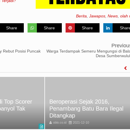
 Terjadi?
Berita
,
Jawapos
,
News
,
olah 
Share
Share
Share
Shar
Previou
ity Rebut Posisi Puncak
Warga Terdampak Semeru Mengungsi di Bala
Desa Sumberwulu
i Top Scorer
Beroperasi Sejak 2016,
panyol Tak
Penambang Batu Bara Ilegal
Ditangkap
oblo.co.id
2021-12-10