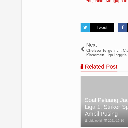
Penjualan: Mengapa Ini
Tweet
Next
Chelsea Tergelincir, C
Klasemen Liga Inggris
Related Post
Soal Peluang Jad
APAN SELAMAT IDUL FITRI
Liga 1, Striker S
25 TERBARU
Ambil Pusing
BLO
2025-03-31
oblo.co.id
2021-12-10