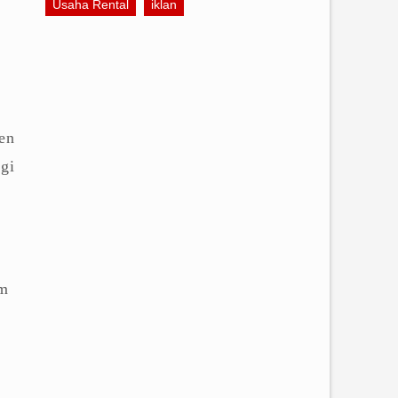
Usaha Rental
iklan
l
en
gi
a
am