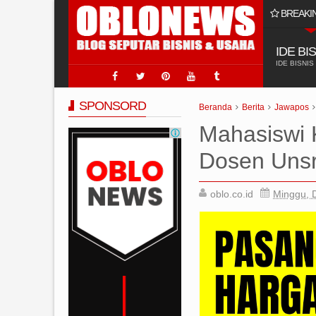
BREAKI
 Usaha Jasa Sumur Bor?
IDE BI
IDE BISNIS
SPONSORD
Beranda
Berita
Jawapos
Mahasiswi 
Dosen Unsr
oblo.co.id
Minggu, 