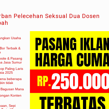
rban Pelecehan Seksual Dua Dosen
bah
angkan Usaha
Bor Terbaik &
a
site & Pasang
aha Jasa Sumur
hop Paling Laris
sia 2025
arena beberapa
in tidak
am artian
e Bagusan Mana
rongan Konten
kaan, Sepi