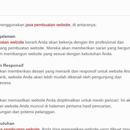
 menggunakan
jasa pembuatan website
, di antaranya:
ngalaman
atan website
berarti Anda akan bekerja dengan tim profesional dan
ang pembuatan website. Mereka akan memberikan saran yang bergu
m membangun website yang sesuai dengan kebutuhan Anda.
n Responsif
kan memberikan desain yang menarik dan responsif untuk website An
ik, website Anda akan lebih mudah dikenali oleh pengunjung dan
eness.
kan memastikan website Anda dioptimalkan untuk mesin pencari. Ini a
 website Anda muncul di halaman pertama hasil pencarian,
ungan dan potensi pelanggan.
butuhan
sa pembuatan website
, Anda bisa memastikan website yang dibuat ses