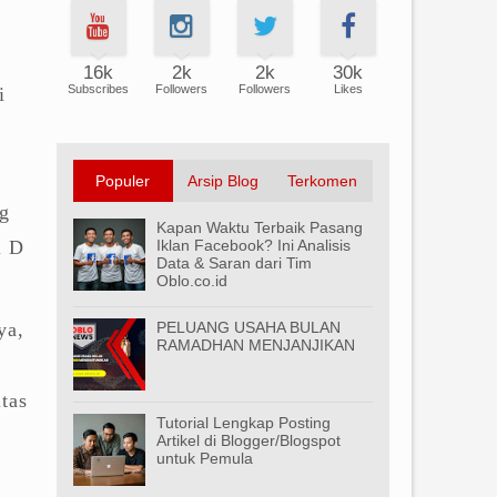
16k
2k
2k
30k
Subscribes
Followers
Followers
Likes
i
Populer
Arsip Blog
Terkomen
g
Kapan Waktu Terbaik Pasang
l D
Iklan Facebook? Ini Analisis
Data & Saran dari Tim
Oblo.co.id
ya,
PELUANG USAHA BULAN
RAMADHAN MENJANJIKAN
tas
Tutorial Lengkap Posting
Artikel di Blogger/Blogspot
untuk Pemula