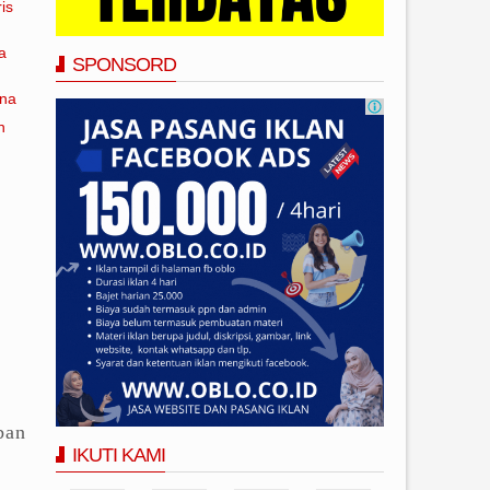
is
a
SPONSORD
ana
n
ban
IKUTI KAMI