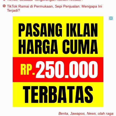
TikTok Ramai di Permukaan, Sepi Penjualan: Mengapa Ini
Terjadi?
Berita
,
Jawapos
,
News
,
olah raga