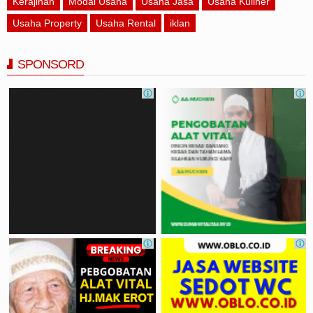
Kerajinan
Modal Usaha
Usaha Jasa
Usaha Kuliner
Usaha Property
Usaha Rental
iklan
SPONSORD