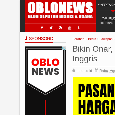
BREAKI
 Usaha Jasa Sumur Bor?
IDE BI
IDE BISNIS
SPONSORD
Beranda
Berita
Jawapos
Bikin Onar,
Inggris
oblo.co.id
Rabu, Ag