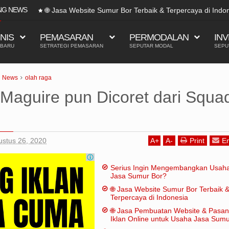
NG NEWS
🌐 Jasa Website Sumur Bor Terbaik & Terpercaya di Indo
SNIS
PEMASARAN
PERMODALAN
INV
 BARU
SETRATEGI PEMASARAN
SEPUTAR MODAL
SEPU
News
olah raga
 Maguire pun Dicoret dari Squa
ustus 26, 2020
A
+
A
-
Print
Em
Serius Ingin Mengembangkan Usah
Jasa Sumur Bor?
🌐 Jasa Website Sumur Bor Terbaik 
Terpercaya di Indonesia
🌐 Jasa Pembuatan Website & Pasa
Iklan Online untuk Usaha Jasa Sum
Bor