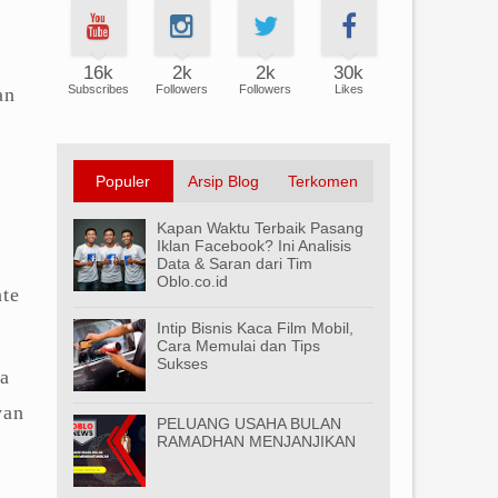
16k
2k
2k
30k
Subscribes
Followers
Followers
Likes
an
Populer
Arsip Blog
Terkomen
Kapan Waktu Terbaik Pasang
Iklan Facebook? Ini Analisis
Data & Saran dari Tim
Oblo.co.id
ate
Intip Bisnis Kaca Film Mobil,
Cara Memulai dan Tips
Sukses
a
wan
PELUANG USAHA BULAN
RAMADHAN MENJANJIKAN