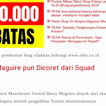
Produk Afiliasi Tiktok Shop Paling Lar
Ya Di @hclpumpindonesia 2025
TikTok bisa terkenal karena beberap
alasan, meskipun mungkin tidak
dianggap "penting" dalam artian
Tiktok Shop Vs Shopee Bagusan M
tradisional:
TikTok: Sekadar Tongkrongan Konte
Kreator?
TikTok Ramai di Permukaan, Sepi
Penjualan: Mengapa Ini Terjadi?
a pembuatan blog silahkan hubungi www.oblo.co.id
Maguire pun Dicoret dari Squad
ten Manchester United Harry Maguire ditarik dari sk
 Negara setelah pengadilan Yunani memutuskannya