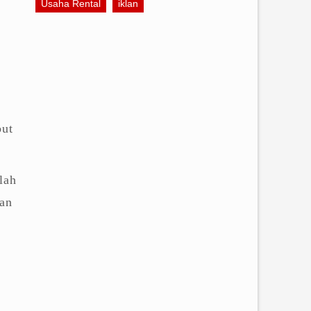
Usaha Rental
iklan
r
but
lah
gan