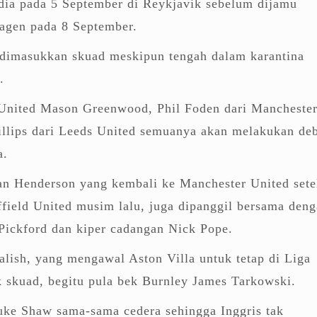
andia pada 5 September di Reykjavik sebelum dijamu
agen pada 8 September.
dimasukkan skuad meskipun tengah dalam karantina
.
 United Mason Greenwood, Phil Foden dari Mancheste
illips dari Leeds United semuanya akan melakukan de
a.
n Henderson yang kembali ke Manchester United sete
field United musim lalu, juga dipanggil bersama den
Pickford dan kiper cadangan Nick Pope.
lish, yang mengawal Aston Villa untuk tetap di Liga
 skuad, begitu pula bek Burnley James Tarkowski.
uke Shaw sama-sama cedera sehingga Inggris tak