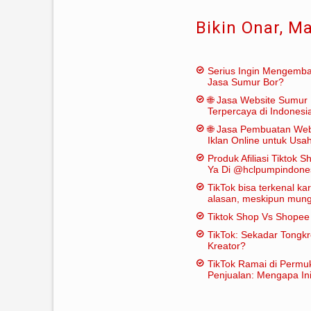
Bikin Onar, M
Serius Ingin Mengemb
Jasa Sumur Bor?
🌐 Jasa Website Sumur 
Terpercaya di Indonesi
🌐 Jasa Pembuatan Web
Iklan Online untuk Us
Bor
Produk Afiliasi Tiktok S
Ya Di @hclpumpindone
TikTok bisa terkenal k
alasan, meskipun mungk
dianggap "penting" dal
Tiktok Shop Vs Shope
tradisional:
TikTok: Sekadar Tongk
Kreator?
TikTok Ramai di Permu
Penjualan: Mengapa Ini