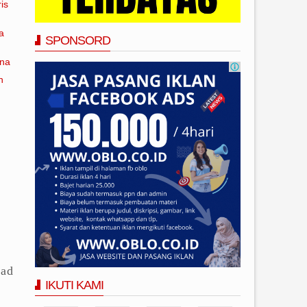
is
a
SPONSORD
ana
n
uad
IKUTI KAMI