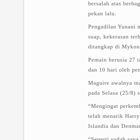
bersalah atas berba
pekan lalu.
Pengadilan Yunani 
suap, kekerasan ter
ditangkap di Mykon
Pemain berusia 27 t
dan 10 hari oleh pe
Maguire awalnya mas
pada Selasa (25/8) 
“Mengingat perkemb
telah menarik Harry
Islandia dan Denmar
“Seperti sudah saya