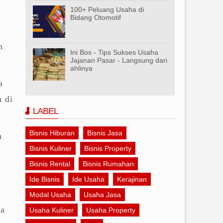
100+ Peluang Usaha di
Bidang Otomotif
k
n
Ini Bos - Tips Sukses Usaha
Jajanan Pasar - Langsung dari
ahlinya
a
a di
LABEL
Bisnis Hiburan
Bisnis Jasa
m
Bisnis Kuliner
Bisnis Property
Bisnis Rental
Bisnis Rumahan
e
Ide Bisnis
Ide Usaha
Kerajinan
Modal Usaha
Usaha Jasa
ka
Usaha Kuliner
Usaha Property