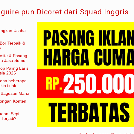
aguire pun Dicoret dari Squad Inggris
angkan Usaha
Bor Terbaik &
a
site & Pasang
aha Jasa Sumur
hop Paling Laris
sia 2025
arena beberapa
in tidak
am artian
e Bagusan Mana
rongan Konten
kaan, Sepi
 Terjadi?