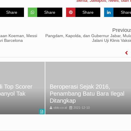
Berita
,
Jawapos
,
News
,
olah 
Share
Share
Share
Shar
Previou
taan Koeman, Messi
Pangdam, Kapolda, dan Gubernur Jabar, Mula
ri Barcelona
Jalani Uji Klinis Vaks
 2016,
Bukan Foto Rumini Korban
Bara Ilegal
Semeru, tapi Akibat Letusan
Gunung di Italia
oblo.co.id
2021-12-10