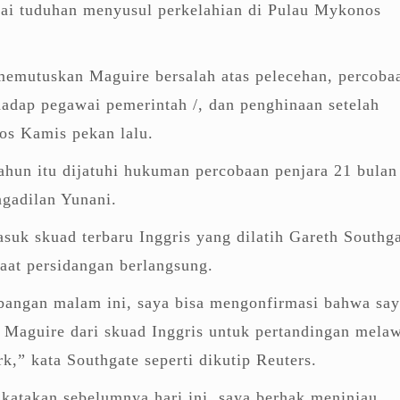
gai tuduhan menyusul perkelahian di Pulau Mykonos
memutuskan Maguire bersalah atas pelecehan, percoba
hadap pegawai pemerintah /, dan penghinaan setelah
os Kamis pekan lalu.
ahun itu dijatuhi hukuman percobaan penjara 21 bulan
ngadilan Yunani.
uk skuad terbaru Inggris yang dilatih Gareth Southg
saat persidangan berlangsung.
angan malam ini, saya bisa mengonfirmasi bahwa say
 Maguire dari skuad Inggris untuk pertandingan mela
k,” kata Southgate seperti dikutip Reuters.
 katakan sebelumnya hari ini, saya berhak meninjau