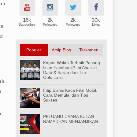
gah
16k
2k
2k
30k
Subscribes
Followers
Followers
Likes
un
ir
Populer
Arsip Blog
Terkomen
Kapan Waktu Terbaik Pasang
Iklan Facebook? Ini Analisis
Data & Saran dari Tim
Oblo.co.id
ah
a
Intip Bisnis Kaca Film Mobil,
Cara Memulai dan Tips
Sukses
h
PELUANG USAHA BULAN
RAMADHAN MENJANJIKAN