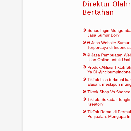
Direktur Olah
Bertahan
Serius Ingin Mengemb
Jasa Sumur Bor?
🌐 Jasa Website Sumur 
Terpercaya di Indonesi
🌐 Jasa Pembuatan Web
Iklan Online untuk Us
Bor
Produk Afiliasi Tiktok S
Ya Di @hclpumpindone
TikTok bisa terkenal k
alasan, meskipun mungk
dianggap "penting" dal
Tiktok Shop Vs Shope
tradisional:
TikTok: Sekadar Tongk
Kreator?
TikTok Ramai di Permu
Penjualan: Mengapa Ini