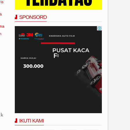
is
a
SPONSORD
ana
n
uk
IKUTI KAMI