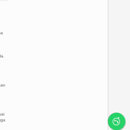
na
da.
kan
uai
gga