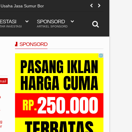
Produk Afiliasi Tiktok Shop Paling Laris Ya Di @hclpu
ESTASI
SPONSORD
TAR INVESTASI
ARTIKEL SPONSORD
SPONSORD
ail
a
&
ng
ur