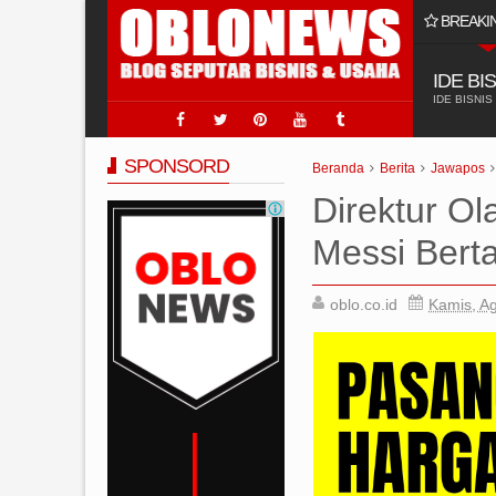
BREAKI
🌐 Jasa Pembuatan Website 
IDE BI
IDE BISNIS
SPONSORD
Beranda
Berita
Jawapos
Direktur Ol
Messi Bert
oblo.co.id
Kamis, A