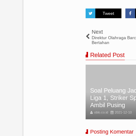
Tweet
Next
Direktur Olahraga Barc
Bertahan
Related Post
Soal Peluang Jad
APAN SELAMAT IDUL FITRI
Liga 1, Striker S
25 TERBARU
Ambil Pusing
BLO
2025-03-31
oblo.co.id
2021-12-10
Posting Komentar