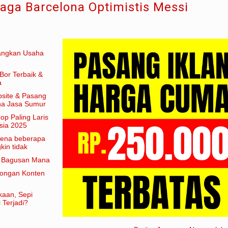
raga Barcelona Optimistis Messi
angkan Usaha
Bor Terbaik &
a
site & Pasang
aha Jasa Sumur
hop Paling Laris
sia 2025
arena beberapa
in tidak
am artian
e Bagusan Mana
rongan Konten
kaan, Sepi
 Terjadi?