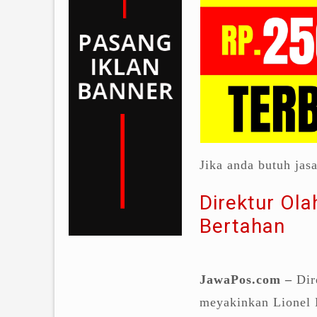
Jika anda butuh jas
Direktur Ola
Bertahan
JawaPos.com –
Dir
meyakinkan Lionel 