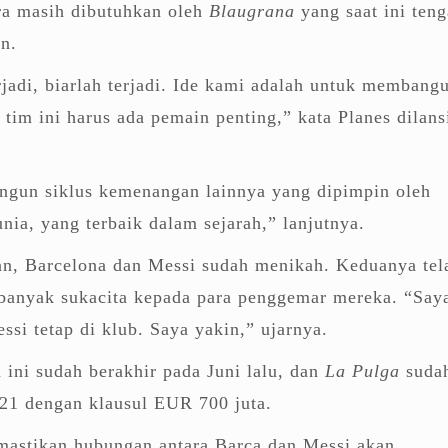
ra masih dibutuhkan oleh
Blaugrana
yang saat ini ten
n.
jadi, biarlah terjadi. Ide kami adalah untuk membang
 tim ini harus ada pemain penting,” kata Planes dilans
gun siklus kemenangan lainnya yang dipimpin oleh
nia, yang terbaik dalam sejarah,” lanjutnya.
an, Barcelona dan Messi sudah menikah. Keduanya tel
banyak sukacita kepada para penggemar mereka. “Say
ssi tetap di klub. Saya yakin,” ujarnya.
 ini sudah berakhir pada Juni lalu, dan
La Pulga
suda
021 dengan klausul EUR 700 juta.
astikan hubungan antara Barca dan Messi akan