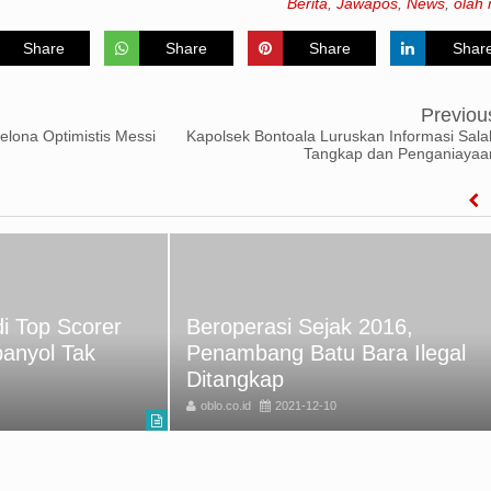
Berita
,
Jawapos
,
News
,
olah 
Share
Share
Share
Shar
Previou
elona Optimistis Messi
Kapolsek Bontoala Luruskan Informasi Sala
Tangkap dan Penganiayaa
i Top Scorer
Beroperasi Sejak 2016,
panyol Tak
Penambang Batu Bara Ilegal
Ditangkap
oblo.co.id
2021-12-10