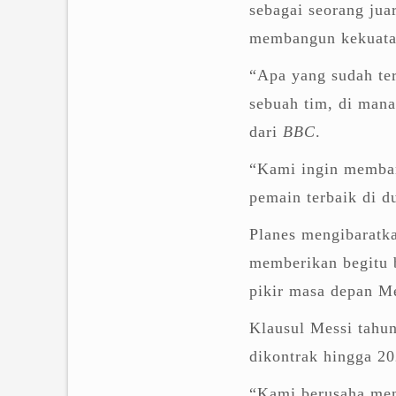
sebagai seorang jua
membangun kekuata
“Apa yang sudah ter
sebuah tim, di mana
dari
BBC
.
“Kami ingin memban
pemain terbaik di du
Planes mengibaratk
memberikan begitu 
pikir masa depan Me
Klausul Messi tahun
dikontrak hingga 2
“Kami berusaha mem