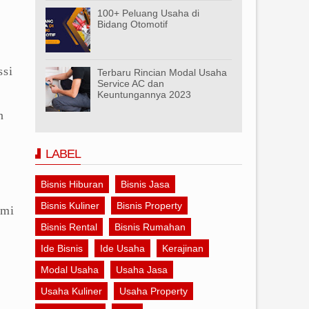
100+ Peluang Usaha di
Bidang Otomotif
ssi
Terbaru Rincian Modal Usaha
Service AC dan
Keuntungannya 2023
n
LABEL
Bisnis Hiburan
Bisnis Jasa
Bisnis Kuliner
Bisnis Property
ami
Bisnis Rental
Bisnis Rumahan
Ide Bisnis
Ide Usaha
Kerajinan
Modal Usaha
Usaha Jasa
Usaha Kuliner
Usaha Property