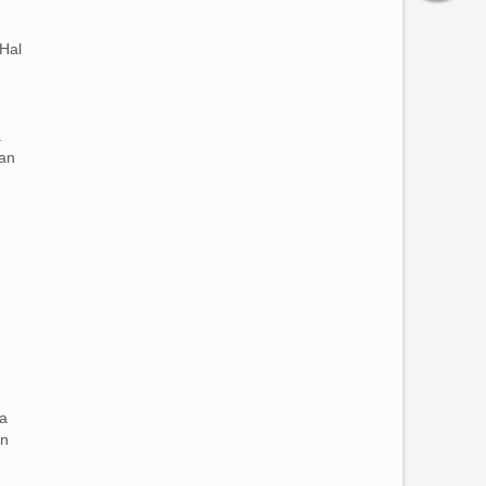
Hal
a
dan
ka
an