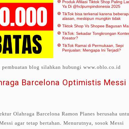
Produk Afiliasi Tiktok Shop Paling Lar
Ya Di @hclpumpindonesia 2025
TikTok bisa terkenal karena beberap
alasan, meskipun mungkin tidak
dianggap "penting" dalam artian
Tiktok Shop Vs Shopee Bagusan M
tradisional:
TikTok: Sekadar Tongkrongan Konte
Kreator?
TikTok Ramai di Permukaan, Sepi
Penjualan: Mengapa Ini Terjadi?
a pembuatan blog silahkan hubungi www.oblo.co.id
hraga Barcelona Optimistis Messi
ektur Olahraga Barcelona Ramon Planes berusaha unt
Messi agar tetap bertahan. Menurutnya, sosok Messi