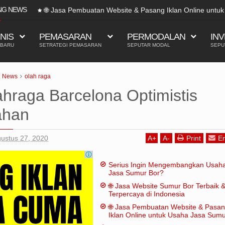
NG NEWS
& Pasang Iklan Online untuk Usaha Jasa Sumur Bor
SNIS
PEMASARAN
PERMODALAN
INV
 BARU
SETRATEGI PEMASARAN
SEPUTAR MODAL
SEPU
News
olah raga
ahraga Barcelona Optimistis
ahan
gustus 27, 2020
A
+
A
-
Print
Em
Serius Ingin Mengembangkan Usah
Jasa Sumur Bor?
🌐 Jasa Website Sumur Bor Terbaik 
Terpercaya di Indonesia
🌐 Jasa Pembuatan Website & Pasa
Iklan Online untuk Usaha Jasa Sum
Bor