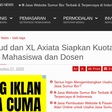
NG NEWS
🌐 Jasa Website Sumur Bor Terbaik & Terpercaya di Indo
SNIS
PEMASARAN
PERMODALAN
INV
 BARU
SETRATEGI PEMASARAN
SEPUTAR MODAL
SEPU
News
olah raga
d dan XL Axiata Siapkan Kuot
i Mahasiswa dan Dosen
gustus 27, 2020
A
+
A
-
Print
Em
Serius Ingin Mengembangkan Usah
Jasa Sumur Bor?
🌐 Jasa Website Sumur Bor Terbaik 
Terpercaya di Indonesia
🌐 Jasa Pembuatan Website & Pasa
Iklan Online untuk Usaha Jasa Sum
Bor