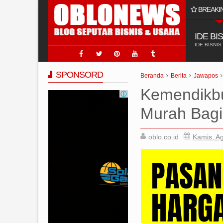
BREAKI
 Usaha Jasa Sumur Bor?
IDE BI
IDE BISNIS
SPONSORD
Beranda
Berita
Jawapos
Kemendikbu
Murah Bag
oblo.co.id
Kamis, A