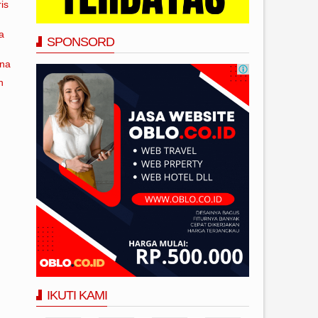
is
a
SPONSORD
ana
n
IKUTI KAMI