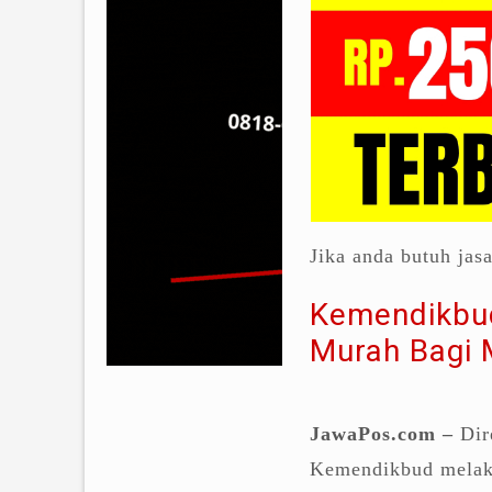
Jika anda butuh jas
Kemendikbud
Murah Bagi 
JawaPos.com –
Dire
Kemendikbud melaku