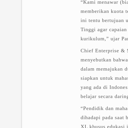
“Kami menawar (bi
memberikan kuota t
ini tentu bertujuan
Tinggi agar capaian
kurikulum,” ujar Par
Chief Enterprise &
menyebutkan bahwa 
dalam memajukan dun
siapkan untuk mahas
yang ada di Indone
belajar secara darin
“Pendidik dan mahas
dihadapi pada saat 
XL khusus edukasi i