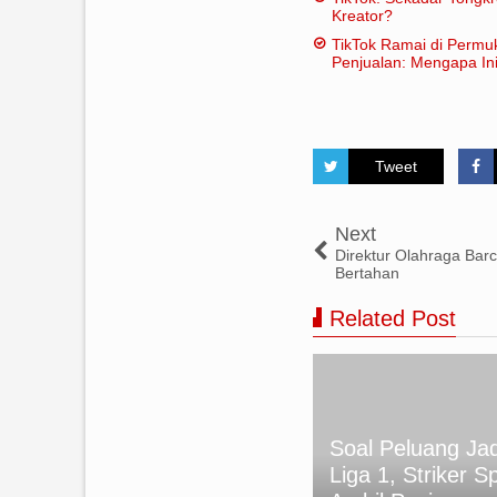
Kreator?
TikTok Ramai di Permu
Penjualan: Mengapa Ini
Tweet
Next
Direktur Olahraga Barc
Bertahan
Related Post
Soal Peluang Jad
APAN SELAMAT IDUL FITRI
Liga 1, Striker S