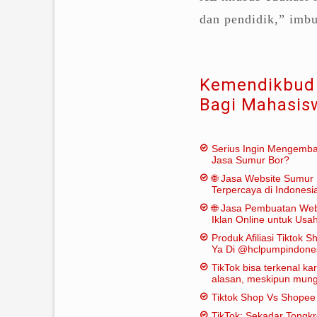
dan pendidik,” imb
Kemendikbud 
Bagi Mahasis
Serius Ingin Mengemb
Jasa Sumur Bor?
🌐 Jasa Website Sumur 
Terpercaya di Indonesi
🌐 Jasa Pembuatan Web
Iklan Online untuk Us
Bor
Produk Afiliasi Tiktok S
Ya Di @hclpumpindone
TikTok bisa terkenal k
alasan, meskipun mungk
dianggap "penting" dal
Tiktok Shop Vs Shope
tradisional:
TikTok: Sekadar Tongk