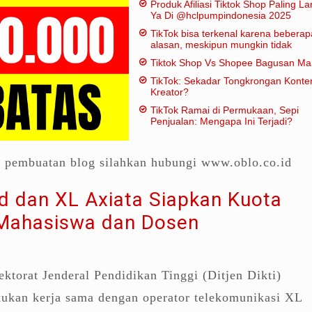
Produk Afiliasi Tiktok Shop Paling Lar
Ya Di @hclpumpindonesia 2025
TikTok bisa terkenal karena beberap
alasan, meskipun mungkin tidak
dianggap "penting" dalam artian
Tiktok Shop Vs Shopee Bagusan M
tradisional:
TikTok: Sekadar Tongkrongan Konte
Kreator?
TikTok Ramai di Permukaan, Sepi
Penjualan: Mengapa Ini Terjadi?
a pembuatan blog silahkan hubungi www.oblo.co.id
 dan XL Axiata Siapkan Kuota
Mahasiswa dan Dosen
ktorat Jenderal Pendidikan Tinggi (Ditjen Dikti)
kan kerja sama dengan operator telekomunikasi XL