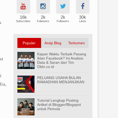
16k
2k
2k
30k
Subscribes
Followers
Followers
Likes
s
Populer
Arsip Blog
Terkomen
Kapan Waktu Terbaik Pasang
at
Iklan Facebook? Ini Analisis
Data & Saran dari Tim
Oblo.co.id
i
PELUANG USAHA BULAN
RAMADHAN MENJANJIKAN
dia,
Tutorial Lengkap Posting
Artikel di Blogger/Blogspot
untuk Pemula