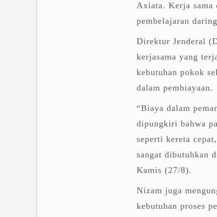
Axiata. Kerja sama
pembelajaran darin
Direktur Jenderal (
kerjasama yang terj
kebutuhan pokok se
dalam pembiayaan.
“Biaya dalam peman
dipungkiri bahwa p
seperti kereta cepa
sangat dibutuhkan d
Kamis (27/8).
Nizam juga mengung
kebutuhan proses p