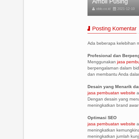
25 TERBARU
Ambil Pusing
BLO
2025-03-31
oblo.co.id
2021-12-10
Posting Komentar
Ada beberapa kelebihan
Profesional dan Berpe
Menggunakan
jasa pembu
berpengalaman dalam bid
dan membantu Anda dala
Desain yang Menarik da
jasa pembuatan website
a
Dengan desain yang menar
meningkatkan brand awar
Optimasi SEO
jasa pembuatan website
a
meningkatkan kemungkinan
meningkatkan jumlah kunj