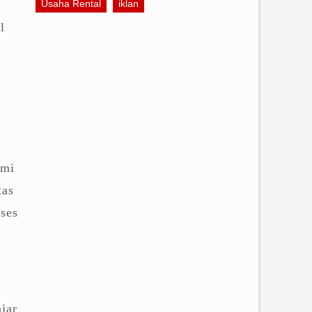
Usaha Rental
iklan
l
ami
tas
ses
jar