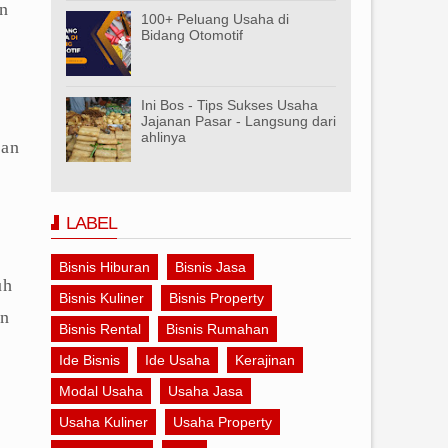
in
100+ Peluang Usaha di
Bidang Otomotif
Ini Bos - Tips Sukses Usaha
Jajanan Pasar - Langsung dari
ahlinya
kan
LABEL
Bisnis Hiburan
Bisnis Jasa
uh
Bisnis Kuliner
Bisnis Property
an
Bisnis Rental
Bisnis Rumahan
Ide Bisnis
Ide Usaha
Kerajinan
Modal Usaha
Usaha Jasa
Usaha Kuliner
Usaha Property