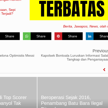
kaan, Sepi
 Terjadi?
Berita
,
Jawapos
,
News
,
olah 
Share
Share
Share
Shar
Previou
elona Optimistis Messi
Kapolsek Bontoala Luruskan Informasi Sala
Tangkap dan Penganiayaa
i Top Scorer
Beroperasi Sejak 2016,
panyol Tak
Penambang Batu Bara Ilegal