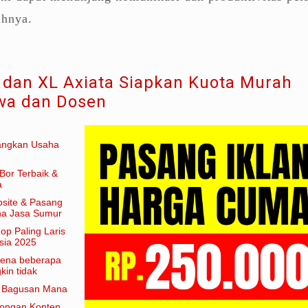
uhnya.
dan XL Axiata Siapkan Kuota Murah
wa dan Dosen
angkan Usaha
Bor Terbaik &
a
site & Pasang
aha Jasa Sumur
hop Paling Laris
sia 2025
arena beberapa
in tidak
am artian
e Bagusan Mana
rongan Konten