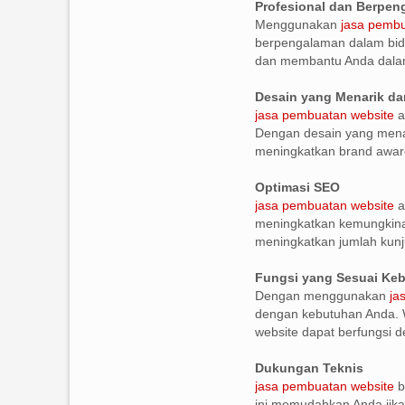
Profesional dan Berpe
Menggunakan
jasa pembu
berpengalaman dalam bid
dan membantu Anda dala
Desain yang Menarik da
jasa pembuatan website
a
Dengan desain yang menar
meningkatkan brand awar
Optimasi SEO
jasa pembuatan website
a
meningkatkan kemungkinan
meningkatkan jumlah kunj
Fungsi yang Sesuai Ke
Dengan menggunakan
ja
dengan kebutuhan Anda. W
website dapat berfungsi de
Dukungan Teknis
jasa pembuatan website
b
ini memudahkan Anda jika