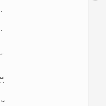
na
da.
kan
uai
gga
Hal