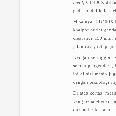
level
, CB400X dilen
pada model kelas leb
Misalnya, CB400X h
knalpot outlet gand
clearance 150 mm, s
jalan raya, tetapi ju
Dengan ketinggian k
semua pengendara, t
ini di sisi mesin j
dengan teknologi i
Di atas kertas, mes
yang benar-benar m
ditransfer ke tanah