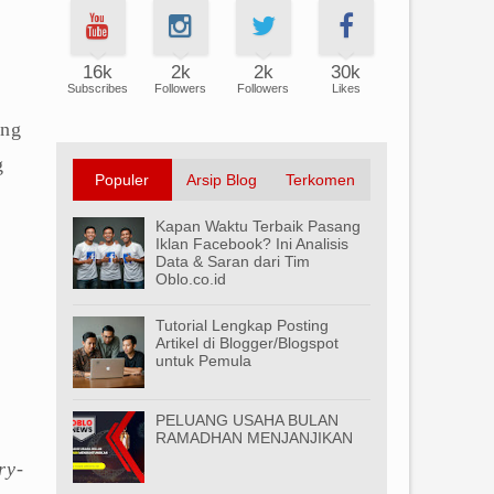
16k
2k
2k
30k
Subscribes
Followers
Followers
Likes
ang
g
Populer
Arsip Blog
Terkomen
Kapan Waktu Terbaik Pasang
Iklan Facebook? Ini Analisis
Data & Saran dari Tim
Oblo.co.id
Tutorial Lengkap Posting
Artikel di Blogger/Blogspot
untuk Pemula
PELUANG USAHA BULAN
RAMADHAN MENJANJIKAN
ry-