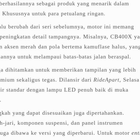
eberhasilannya sebagai produk yang menarik dalam
.
Khususnya untuk para petualang ringan.
alu berubah dari seri sebelumnya, motor ini memang
peningkatan detail tampangnya. Misalnya, CB400X y
an aksen merah dan pola bertema kamuflase halus, yan
annya untuk melampaui batas-batas jalan beraspal.
ga dihitamkan untuk memberikan tampilan yang lebih
mium sekaligus tegas. Dilansir dari
RideApart
, Selasa
ir standar dengan lampu LED penuh baik di muka
.
kah yang dapat disesuaikan juga dipertahankan.
h-jari, komponen suspensi, dan panel instrumen
juga dibawa ke versi yang diperbarui. Untuk motor
ent