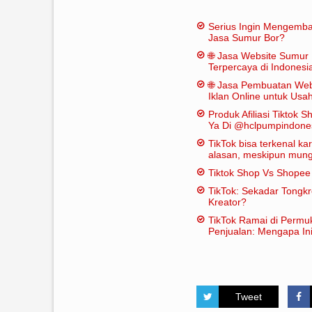
Serius Ingin Mengemb
Jasa Sumur Bor?
🌐 Jasa Website Sumur 
Terpercaya di Indonesi
🌐 Jasa Pembuatan Web
Iklan Online untuk Us
Bor
Produk Afiliasi Tiktok S
Ya Di @hclpumpindone
TikTok bisa terkenal k
alasan, meskipun mungk
dianggap "penting" dal
Tiktok Shop Vs Shope
tradisional:
TikTok: Sekadar Tongk
Kreator?
TikTok Ramai di Permu
Penjualan: Mengapa Ini
Tweet