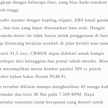
gkapi dengan beberapa fitur, yang bisa Anda temukan
ih tinggi.
adir standar dengan kopling slipper, ABS kanal ganda
a, dan tuas yang dapat disesuaikan lima arah. Dengan
epeda motor ini tidak hanya untuk penggunaan di luar
ga dirancang berjalan sesekali di jalur kerikil atau tan
ursi 31,5 inci, CB400X dapat didekati untuk hampir
erlepas dari ketinggian dan postur tubuh mereka. Mot
uga menampilkan mesin kembar paralel 399 cc punch
njeksi bahan bakar Honda PGM-Fi.
in tersebut diklaim mampu menghasilkan 45 tenaga ku
emadai dan torsi 38 Nm pada 7.500 RPM. Daya
 melalui transmisi enam kecepatan yang disetel untuk