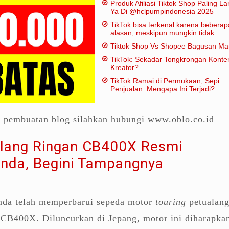
Produk Afiliasi Tiktok Shop Paling Lar
Ya Di @hclpumpindonesia 2025
TikTok bisa terkenal karena beberap
alasan, meskipun mungkin tidak
dianggap "penting" dalam artian
Tiktok Shop Vs Shopee Bagusan M
tradisional:
TikTok: Sekadar Tongkrongan Konte
Kreator?
TikTok Ramai di Permukaan, Sepi
Penjualan: Mengapa Ini Terjadi?
a pembuatan blog silahkan hubungi www.oblo.co.id
lang Ringan CB400X Resmi
nda, Begini Tampangnya
da telah memperbarui sepeda motor
touring
petualan
 CB400X. Diluncurkan di Jepang, motor ini diharapka