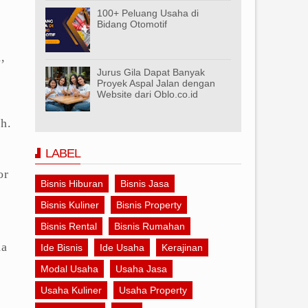
100+ Peluang Usaha di
Bidang Otomotif
,
Jurus Gila Dapat Banyak
Proyek Aspal Jalan dengan
Website dari Oblo.co.id
ah.
LABEL
or
Bisnis Hiburan
Bisnis Jasa
Bisnis Kuliner
Bisnis Property
Bisnis Rental
Bisnis Rumahan
da
Ide Bisnis
Ide Usaha
Kerajinan
Modal Usaha
Usaha Jasa
Usaha Kuliner
Usaha Property