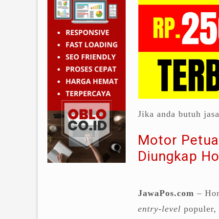
Jika anda butuh jas
Motor Petua
Diungkap Ho
JawaPos.com
– Hon
entry-level
populer,