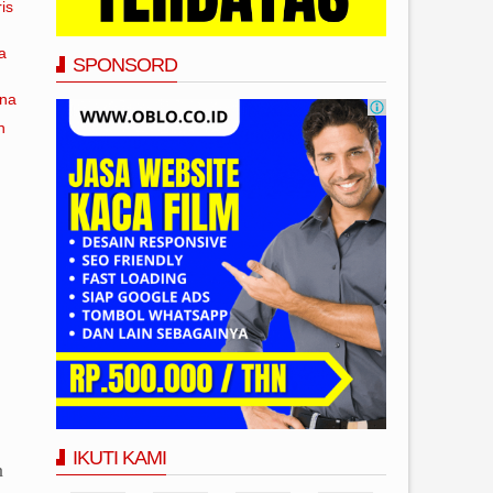
is
a
SPONSORD
ana
n
g
IKUTI KAMI
n