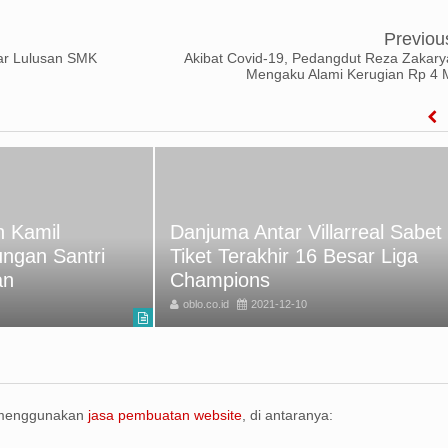
Previou
ar Lulusan SMK
Akibat Covid-19, Pedangdut Reza Zakary
Mengaku Alami Kerugian Rp 4 
 Kamil
Danjuma Antar Villarreal Sabet
ungan Santri
Tiket Terakhir 16 Besar Liga
an
Champions
oblo.co.id
2021-12-10
 menggunakan
jasa pembuatan website
, di antaranya: