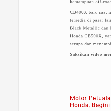
kemampuan off-road
CB400X baru saat in
tersedia di pasar la
Black Metallic dan 
Honda CB500X, yan
serupa dan menampi
Saksikan video men
Motor Petual
Honda, Begin