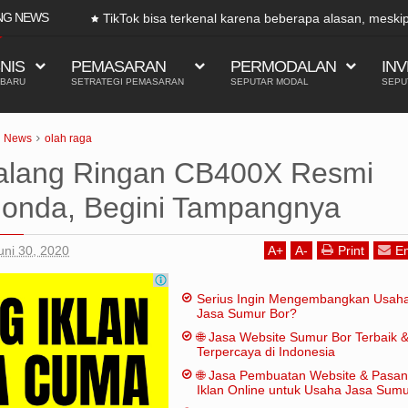
NG NEWS
TikTok bisa terkenal karena beberapa alasan, meski
tradisio
SNIS
PEMASARAN
PERMODALAN
INV
 BARU
SETRATEGI PEMASARAN
SEPUTAR MODAL
SEPU
News
olah raga
alang Ringan CB400X Resmi
onda, Begini Tampangnya
uni 30, 2020
A
+
A
-
Print
Em
Serius Ingin Mengembangkan Usah
Jasa Sumur Bor?
🌐 Jasa Website Sumur Bor Terbaik 
Terpercaya di Indonesia
🌐 Jasa Pembuatan Website & Pasa
Iklan Online untuk Usaha Jasa Sum
Bor