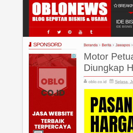
BREAKI
ling Laris Ya Di @hclpumpindonesia 2025
IDE BI
IDE BISNIS
SPONSORD
Beranda
Berita
Jawapos
Motor Petu
Diungkap H
oblo.co.id
Selasa, J