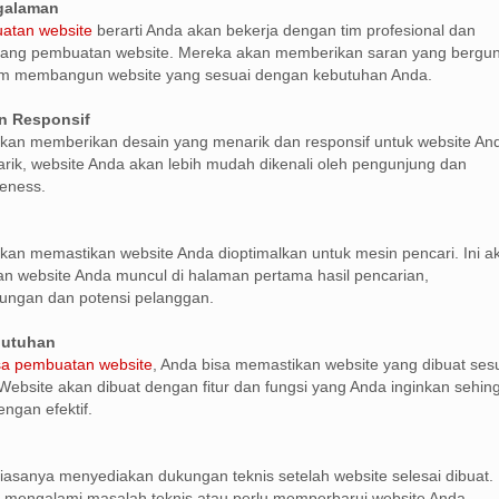
ngalaman
atan website
berarti Anda akan bekerja dengan tim profesional dan
ang pembuatan website. Mereka akan memberikan saran yang bergu
m membangun website yang sesuai dengan kebutuhan Anda.
n Responsif
kan memberikan desain yang menarik dan responsif untuk website An
ik, website Anda akan lebih mudah dikenali oleh pengunjung dan
eness.
kan memastikan website Anda dioptimalkan untuk mesin pencari. Ini a
 website Anda muncul di halaman pertama hasil pencarian,
ungan dan potensi pelanggan.
butuhan
sa pembuatan website
, Anda bisa memastikan website yang dibuat ses
ebsite akan dibuat dengan fitur dan fungsi yang Anda inginkan sehin
ngan efektif.
iasanya menyediakan dukungan teknis setelah website selesai dibuat. 
 mengalami masalah teknis atau perlu memperbarui website Anda.