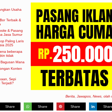
angkan Usaha
Bor Terbaik &
a
site & Pasang
aha Jasa Sumur
hop Paling Laris
sia 2025
arena beberapa
in tidak
am artian
e Bagusan Mana
rongan Konten
kaan, Sepi
 Terjadi?
Berita
,
Jawapos
,
News
,
olah 
Share
Share
Share
Shar