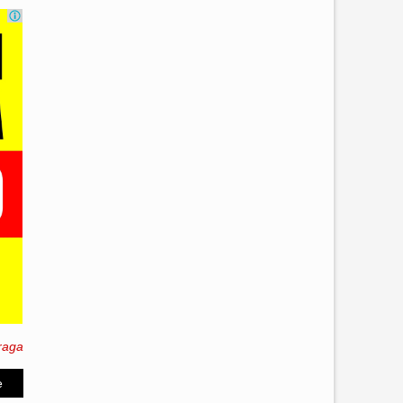
raga
e