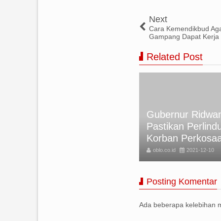
Next
Cara Kemendikbud Ag
Gampang Dapat Kerja
Related Post
kan Foto Rumini Korban
Gubernur Ridwan
meru, tapi Akibat Letusan
Pastikan Perlind
nung di Italia
Korban Perkosa
lo.co.id
2021-12-10
oblo.co.id
2021-12-10
Posting Komentar
Ada beberapa kelebihan