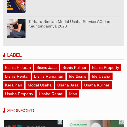
Terbaru Rincian Modal Usaha Service AC dan
Keuntungannya 2023
LABEL
Bisnis Hiburan
Bisnis Jasa
Bisnis Kuliner
Bisnis Property
Bisnis Rental
Bisnis Rumahan
Ide Bisnis
Ide Usaha
Kerajinan
Modal Usaha
Usaha Jasa
Usaha Kuliner
Usaha Property
Usaha Rental
iklan
SPONSORD