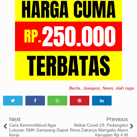
Berita
,
Jawapos
,
News
,
olah raga
Tweet
Share
Share
Share
Share
Next
Previous
Cara Kemendikbud Agar
Akibat Covid-19, Pedangdut
Lulusan SMK Gampang Dapat
Reza Zakarya Mengaku Alami
Kerja
Kerugian Rp 4 M