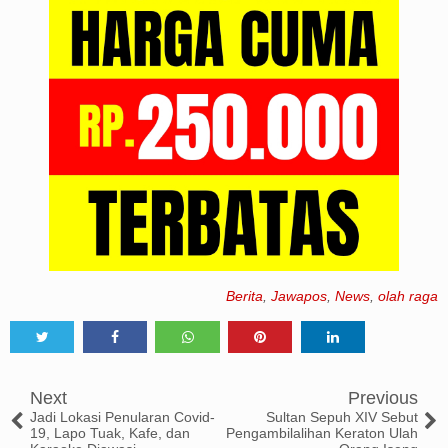
Berita
,
Jawapos
,
News
,
olah raga
Tweet
Share
Share
Share
Share
Next
Previous
Jadi Lokasi Penularan Covid-
Sultan Sepuh XIV Sebut
19, Lapo Tuak, Kafe, dan
Pengambilalihan Keraton Ulah