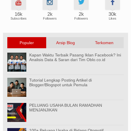
16k
2k
2k
30k
Subscribes
Followers
Followers
Likes
Populer
Arsip Blog
Terkomen
Kapan Waktu Terbaik Pasang Iklan Facebook? Ini
Analisis Data & Saran dari Tim Oblo.co.id
Tutorial Lengkap Posting Artikel di
Blogger/Blogspot untuk Pemula
PELUANG USAHA BULAN RAMADHAN
MENJANJIKAN
100+ Peluang Usaha di Bidang Otomotif