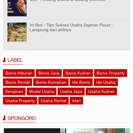
Ini Bos - Tips Sukses Usaha Jajanan Pasar -
Langsung dari ahlinya
LABEL
Bisnis Hiburan
Bisnis Jasa
Bisnis Kuliner
Bisnis Property
Bisnis Rental
Bisnis Rumahan
Ide Bisnis
Ide Usaha
Kerajinan
Modal Usaha
Usaha Jasa
Usaha Kuliner
Usaha Property
Usaha Rental
iklan
SPONSORD