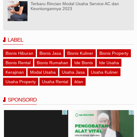
Terbaru Rincian Modal Usaha Service AC dan
Keuntungannya 2023
LABEL
Bisnis Hiburan
Bisnis Jasa
Bisnis Kuliner
Bisnis Property
Bisnis Rental
Bisnis Rumahan
Ide Bisnis
Ide Usaha
Kerajinan
Modal Usaha
Usaha Jasa
Usaha Kuliner
Usaha Property
Usaha Rental
iklan
SPONSORD