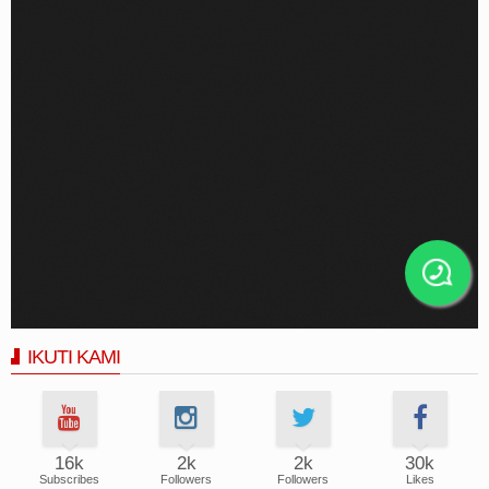
IKUTI KAMI
16k
2k
2k
30k
Subscribes
Followers
Followers
Likes