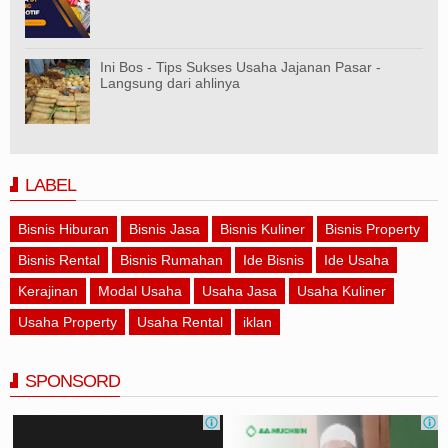
Ini Bos - Tips Sukses Usaha Jajanan Pasar -
Langsung dari ahlinya
LABEL
Bisnis Hiburan
Bisnis Jasa
Bisnis Kuliner
Bisnis Property
Bisnis Rental
Bisnis Rumahan
Ide Bisnis
Ide Usaha
Kerajinan
Modal Usaha
Usaha Jasa
Usaha Kuliner
Usaha Property
Usaha Rental
iklan
SPONSORD