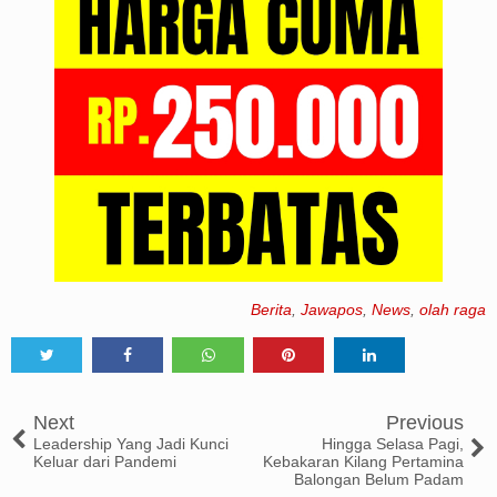
Berita
,
Jawapos
,
News
,
olah raga
Tweet
Share
Share
Share
Share
Next
Previous
Leadership Yang Jadi Kunci
Hingga Selasa Pagi,
Keluar dari Pandemi
Kebakaran Kilang Pertamina
Balongan Belum Padam