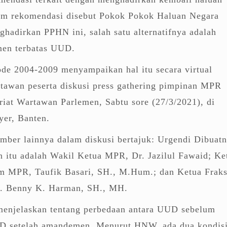
lam rekomendasi disebut Pokok Pokok Haluan Negara
adirkan PPHN ini, salah satu alternatifnya adalah
en terbatas UUD.
de 2004-2009 menyampaikan hal itu secara virtual
rtawan peserta diskusi press gathering pimpinan MPR
iat Wartawan Parlemen, Sabtu sore (27/3/2021), di
er, Banten.
mber lainnya dalam diskusi bertajuk: Urgendi Dibuat
 itu adalah Wakil Ketua MPR, Dr. Jazilul Fawaid; Ke
em MPR, Taufik Basari, SH., M.Hum.; dan Ketua Fraks
r. Benny K. Harman, SH., MH.
enjelaskan tentang perbedaan antara UUD sebelum
 setelah amandemen. Menurut HNW, ada dua kondis