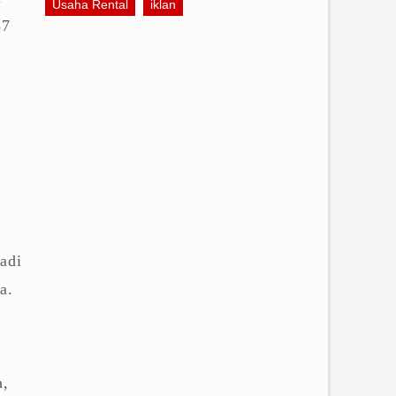
Usaha Rental
iklan
37
i
adi
a.
a,