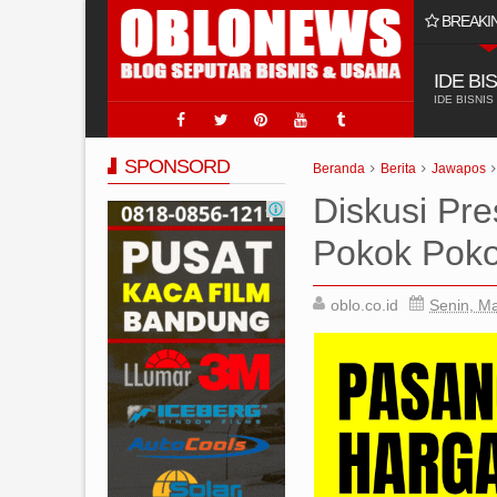
BREAKI
aik & Terpercaya di Indonesia
IDE BI
IDE BISNIS
SPONSORD
Beranda
Berita
Jawapos
Diskusi Pr
Pokok Poko
oblo.co.id
Senin, Ma