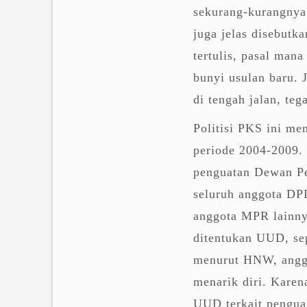
sekurang-kurangnya 
juga jelas disebutk
tertulis, pasal man
bunyi usulan baru. J
di tengah jalan, te
Politisi PKS ini m
periode 2004-2009. 
penguatan Dewan Pe
seluruh anggota DP
anggota MPR lainny
ditentukan UUD, se
menurut HNW, anggo
menarik diri. Karen
UUD terkait penguat