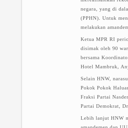
negara, yang di da
(PPHN). Untuk mengh
melakukan amandem
Ketua MPR RI perio
disimak oleh 90 wa
bersama Koordinator
Hotel Mambruk, Any
Selain HNW, narasu
Pokok Pokok Haluan
Fraksi Partai Nasd
Partai Demokrat, D
Lebih lanjut HNW m
amandemen dan UUD