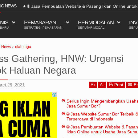
NG NEWS
🌐 Jasa Pembuatan Website & Pasang Iklan Online untu
SNIS
PEMASARAN
PERMODALAN
INV
 BARU
SETRATEGI PEMASARAN
SEPUTAR MODAL
SEPU
News
olah raga
ess Gathering, HNW: Urgensi
k Haluan Negara
ret 29, 2021
A
+
A
-
Print
Em
Serius Ingin Mengembangkan Usah
Jasa Sumur Bor?
🌐 Jasa Website Sumur Bor Terbaik 
Terpercaya di Indonesia
🌐 Jasa Pembuatan Website & Pasa
Iklan Online untuk Usaha Jasa Sum
Bor