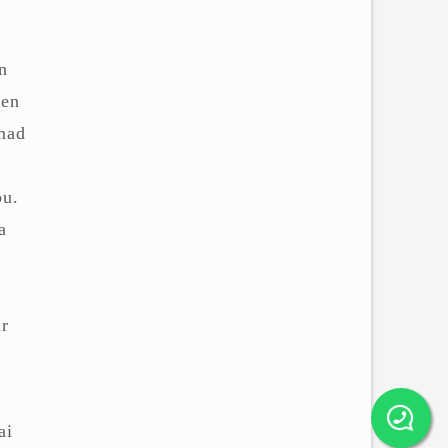
n
den
mad
bu.
a
ar
ai