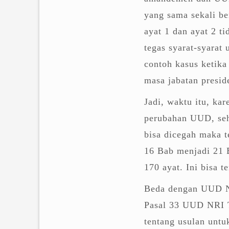
yang sama sekali b
ayat 1 dan ayat 2 ti
tegas syarat-syara
contoh kasus ketik
masa jabatan presid
Jadi, waktu itu, kar
perubahan UUD, seh
bisa dicegah maka t
16 Bab menjadi 21 B
170 ayat. Ini bisa t
Beda dengan UUD N
Pasal 33 UUD NRI Ta
tentang usulan unt