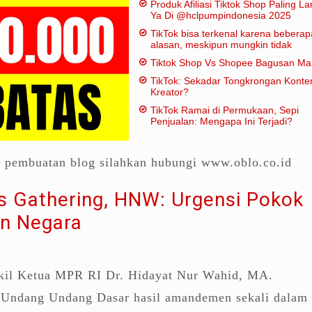
Produk Afiliasi Tiktok Shop Paling Lar
Ya Di @hclpumpindonesia 2025
TikTok bisa terkenal karena beberap
alasan, meskipun mungkin tidak
dianggap "penting" dalam artian
Tiktok Shop Vs Shopee Bagusan M
tradisional:
TikTok: Sekadar Tongkrongan Konte
Kreator?
TikTok Ramai di Permukaan, Sepi
Penjualan: Mengapa Ini Terjadi?
a pembuatan blog silahkan hubungi www.oblo.co.id
ss Gathering, HNW: Urgensi Pokok
n Negara
il Ketua MPR RI Dr. Hidayat Nur Wahid, MA.
Undang Undang Dasar hasil amandemen sekali dalam