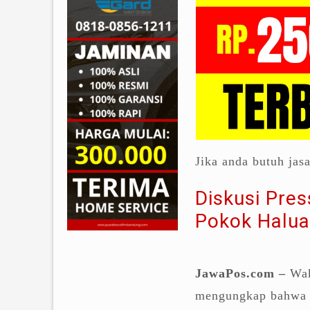
Jika anda butuh jas
Diskusi Pre
Pokok Halua
JawaPos.com –
Wak
mengungkap bahwa 