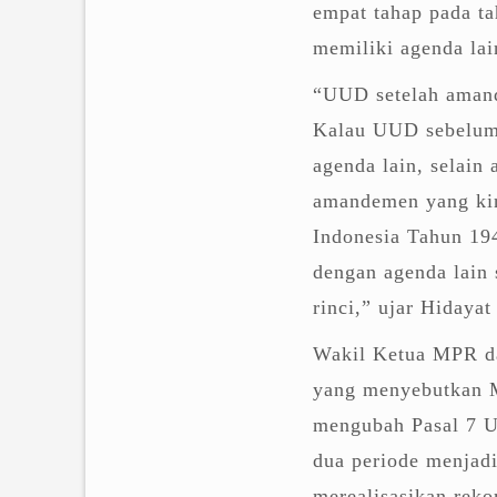
empat tahap pada t
memiliki agenda la
“UUD setelah aman
Kalau UUD sebelum
agenda lain, selain
amandemen yang kin
Indonesia Tahun 1
dengan agenda lain 
rinci,” ujar Hidaya
Wakil Ketua MPR da
yang menyebutkan M
mengubah Pasal 7 U
dua periode menjad
merealisasikan rek