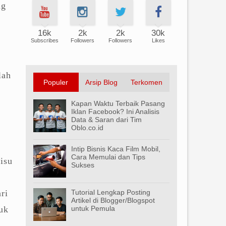
ng
16k
2k
2k
30k
Subscribes
Followers
Followers
Likes
lah
Populer
Arsip Blog
Terkomen
Kapan Waktu Terbaik Pasang
Iklan Facebook? Ini Analisis
Data & Saran dari Tim
Oblo.co.id
Intip Bisnis Kaca Film Mobil,
Cara Memulai dan Tips
isu
Sukses
ri
Tutorial Lengkap Posting
Artikel di Blogger/Blogspot
uk
untuk Pemula