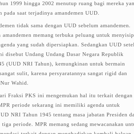
ahun 1999 hingga 2002 menutup ruang bagi mereka ya
in pada saat terjadinya amandemen UUD.
demen tidak sama dengan UUD sebelum amandemen.
 amandemen memang terbuka peluang untuk menyisip
 agenda yang sudah dipersiapkan. Sedangkan UUD sete
i disebut Undang Undang Dasar Negara Republik
945 (UUD NRI Tahun), kemungkinan untuk bermain
sangat sulit, karena persyaratannya sangat rigid dan
t Nur Wahid.
ri Fraksi PKS ini mengemukan hal itu terkait dengan 
PR periode sekarang ini memiliki agenda untuk
UD NRI Tahun 1945 tentang masa jabatan Presiden da
i tiga periode. MPR memang sedang mewacanakan unt
omendasi terkait dengan menghadirkan kembali haluan