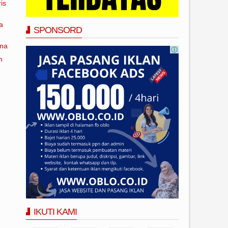
is
a
SPONSORD
ana
n
IKUTI KAMI