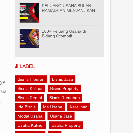
PELUANG USAHA BULAN
RAMADHAN MENJANJIKAN
100+ Peluang Usaha di
Bidang Otomotif
LABEL
Bisnis Hiburan
Bisnis Jasa
nya
Bisnis Kuliner
Bisnis Property
tua
Bisnis Rental
Bisnis Rumahan
i
Ide Bisnis
Ide Usaha
Kerajinan
Modal Usaha
Usaha Jasa
Usaha Kuliner
Usaha Property
i