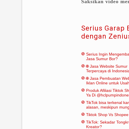
Saksikan video men
Serius Garap 
dengan Zeniu
Serius Ingin Mengemb
Jasa Sumur Bor?
🌐 Jasa Website Sumur 
Terpercaya di Indonesi
🌐 Jasa Pembuatan Web
Iklan Online untuk Us
Bor
Produk Afiliasi Tiktok S
Ya Di @hclpumpindone
TikTok bisa terkenal k
alasan, meskipun mungk
dianggap "penting" dal
Tiktok Shop Vs Shope
tradisional:
TikTok: Sekadar Tongk
Kreator?