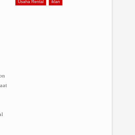
Usaha Rental
iklan
on
aat
al