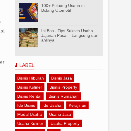
100+ Peluang Usaha di
Bidang Otomotif
a
si
Ini Bos - Tips Sukses Usaha
Jajanan Pasar - Langsung dari
ahlinya
ar
LABEL
Bisnis Hiburan
Bisnis Jasa
Bisnis Kuliner
Bisnis Property
Bisnis Rental
Bisnis Rumahan
Ide Bisnis
Ide Usaha
Kerajinan
Modal Usaha
Usaha Jasa
Usaha Kuliner
Usaha Property