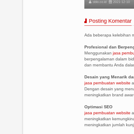
lo.co.id
2021-12-10
oblo.co.id
2021-12-10
Posting Komentar
Ada beberapa kelebihan
Profesional dan Berpe
Menggunakan
jasa pembu
berpengalaman dalam bid
dan membantu Anda dala
Desain yang Menarik da
jasa pembuatan website
a
Dengan desain yang menar
meningkatkan brand awar
Optimasi SEO
jasa pembuatan website
a
meningkatkan kemungkinan
meningkatkan jumlah kunj