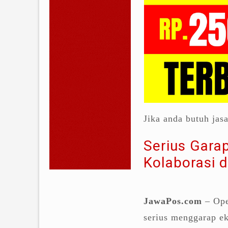
Jika anda butuh jas
Serius Garap
Kolaborasi 
JawaPos.com
– Ope
serius menggarap e