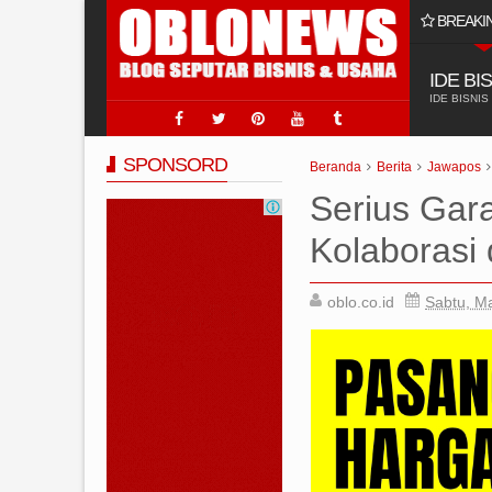
BREAKI
p Paling Laris Ya Di @hclpumpindonesia 2025
IDE BI
IDE BISNIS
SPONSORD
Beranda
Berita
Jawapos
Serius Gara
Kolaborasi
oblo.co.id
Sabtu, Ma