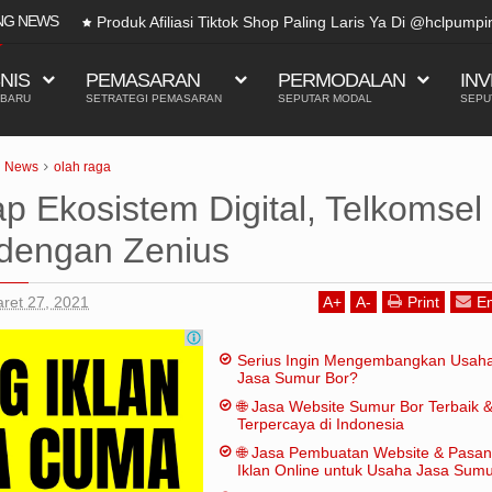
NG NEWS
TikTok bisa terkenal karena beberapa alasan, me
trad
SNIS
PEMASARAN
PERMODALAN
INV
 BARU
SETRATEGI PEMASARAN
SEPUTAR MODAL
SEPU
News
olah raga
p Ekosistem Digital, Telkomsel
 dengan Zenius
ret 27, 2021
A
+
A
-
Print
Em
Serius Ingin Mengembangkan Usah
Jasa Sumur Bor?
🌐 Jasa Website Sumur Bor Terbaik 
Terpercaya di Indonesia
🌐 Jasa Pembuatan Website & Pasa
Iklan Online untuk Usaha Jasa Sum
Bor