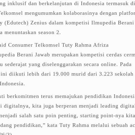
ang inklusif dan berkelanjutan di Indonesia termasuk d
 Telkomsel mengumumkan kolaborasinya dengan platfo
y (Edutech) Zenius dalam kompetisi Ilmupedia Berani
ja menuntaskan season 2.
paid Consumer Telkomsel Tuty Rahma Afriza
pedia Berani Jawab merupakan kompetisi cerdas cerm
 sederajat yang diselenggarakan secara online. Pada
ini diikuti lebih dari 19.000 murid dari 3.223 sekolah
 Indonesia.
sti berkomitmen terus memajukan pendidikan Indonesi
 digitalnya, kita juga berperan menjadi leading digita
enjadi salah satu poin penting, starting point-nya kit
idang pendidikan,” kata Tuty Rahma melalui sebuah a
26/3).