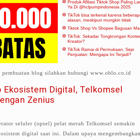
Produk Afiliasi Tiktok Shop Paling Lar
Ya Di @hclpumpindonesia 2025
TikTok bisa terkenal karena beberap
alasan, meskipun mungkin tidak
dianggap "penting" dalam artian
Tiktok Shop Vs Shopee Bagusan M
tradisional:
TikTok: Sekadar Tongkrongan Konte
Kreator?
TikTok Ramai di Permukaan, Sepi
Penjualan: Mengapa Ini Terjadi?
a pembuatan blog silahkan hubungi www.oblo.co.id
 Ekosistem Digital, Telkomsel
dengan Zenius
rator seluler (opsel) pelat merah Telkomsel semakin
kosistem digital saat ini. Dalam upaya mengembangka