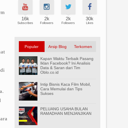
i
rm
16k
2k
2k
30k
Subscribes
Followers
Followers
Likes
Populer
Arsip Blog
Terkomen
at
Kapan Waktu Terbaik Pasang
Iklan Facebook? Ini Analisis
Data & Saran dari Tim
 di
Oblo.co.id
Intip Bisnis Kaca Film Mobil,
Cara Memulai dan Tips
a.
Sukses
l
a
PELUANG USAHA BULAN
RAMADHAN MENJANJIKAN
cara