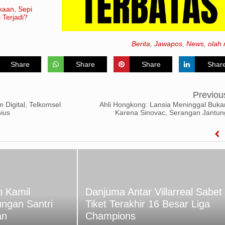
kaan, Sepi
 Terjadi?
Berita
,
Jawapos
,
News
,
olah 
Share
Share
Share
Shar
Previou
 Digital, Telkomsel
Ahli Hongkong: Lansia Meninggal Buka
ius
Karena Sinovac, Serangan Jantun
 Kamil
Danjuma Antar Villarreal Sabet
ungan Santri
Tiket Terakhir 16 Besar Liga
an
Champions