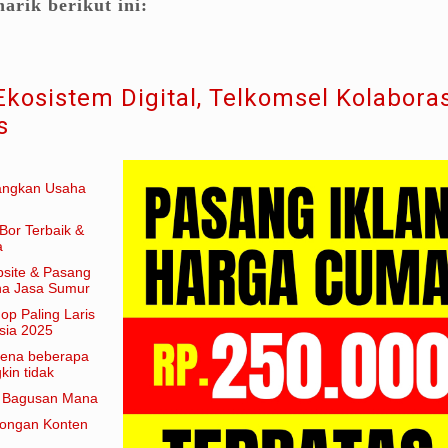
arik berikut ini:
Ekosistem Digital, Telkomsel Kolaboras
s
angkan Usaha
Bor Terbaik &
a
site & Pasang
aha Jasa Sumur
hop Paling Laris
sia 2025
arena beberapa
in tidak
am artian
e Bagusan Mana
rongan Konten