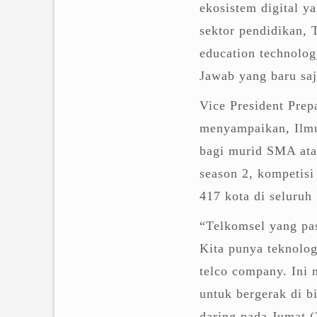
ekosistem digital y
sektor pendidikan,
education technolog
Jawab yang baru sa
Vice President Pre
menyampaikan, Ilmu
bagi murid SMA atau
season 2, kompetisi 
417 kota di seluruh
“Telkomsel yang pa
Kita punya teknologi
telco company. Ini m
untuk bergerak di b
daring pada Jumat (