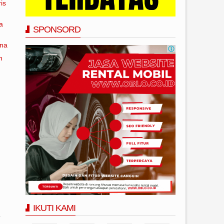
is
a
SPONSORD
ana
n
IKUTI KAMI
n