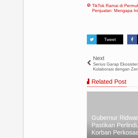
TikTok Ramai di Permu
Penjualan: Mengapa Ini
Tweet
Next
Serius Garap Ekosistem
Kolaborasi dengan Zen
Related Post
kan Foto Rumini Korban
Gubernur Ridwan
meru, tapi Akibat Letusan
Pastikan Perlind
nung di Italia
Korban Perkosa