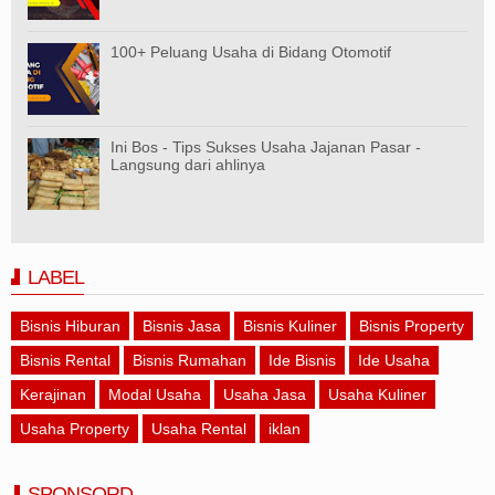
100+ Peluang Usaha di Bidang Otomotif
Ini Bos - Tips Sukses Usaha Jajanan Pasar -
Langsung dari ahlinya
LABEL
Bisnis Hiburan
Bisnis Jasa
Bisnis Kuliner
Bisnis Property
Bisnis Rental
Bisnis Rumahan
Ide Bisnis
Ide Usaha
Kerajinan
Modal Usaha
Usaha Jasa
Usaha Kuliner
Usaha Property
Usaha Rental
iklan
SPONSORD