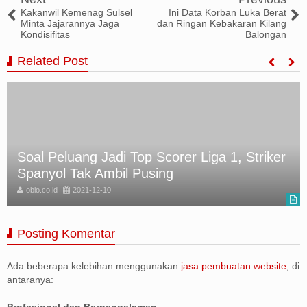
Kakanwil Kemenag Sulsel
Ini Data Korban Luka Berat
Minta Jajarannya Jaga
dan Ringan Kebakaran Kilang
Kondisifitas
Balongan
Related Post
Beroperasi Sejak 2016, Penambang Batu
Bara Ilegal Ditangkap
oblo.co.id
2021-12-10
Posting Komentar
Ada beberapa kelebihan menggunakan
jasa pembuatan website
, di
antaranya:
Profesional dan Berpengalaman