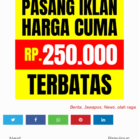
Berita
,
Jawapos
,
News
,
olah raga
Tweet
Share
Share
Share
Share
Next
Previous