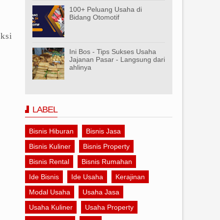
100+ Peluang Usaha di
Bidang Otomotif
ksi
Ini Bos - Tips Sukses Usaha
Jajanan Pasar - Langsung dari
ahlinya
LABEL
Bisnis Hiburan
Bisnis Jasa
Bisnis Kuliner
Bisnis Property
Bisnis Rental
Bisnis Rumahan
Ide Bisnis
Ide Usaha
Kerajinan
Modal Usaha
Usaha Jasa
Usaha Kuliner
Usaha Property