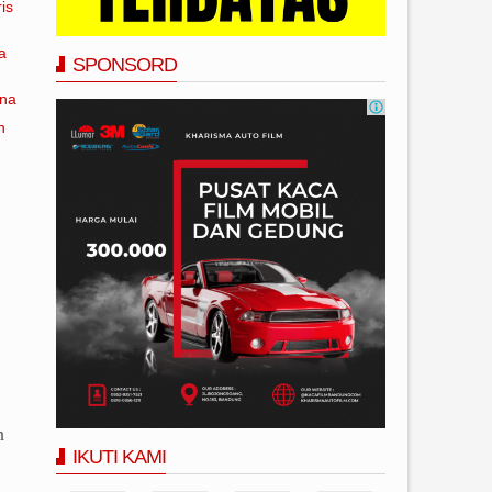
is
a
SPONSORD
ana
n
h
IKUTI KAMI