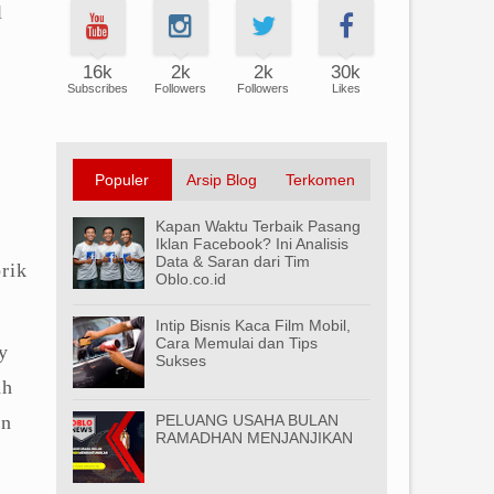
l
k
16k
2k
2k
30k
Subscribes
Followers
Followers
Likes
Populer
Arsip Blog
Terkomen
Kapan Waktu Terbaik Pasang
Iklan Facebook? Ini Analisis
Data & Saran dari Tim
rik
Oblo.co.id
Intip Bisnis Kaca Film Mobil,
Cara Memulai dan Tips
y
Sukses
ah
un
PELUANG USAHA BULAN
RAMADHAN MENJANJIKAN