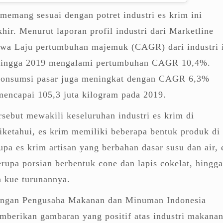
emang sesuai dengan potret industri es krim ini
hir. Menurut laporan profil industri dari Marketline
wa Laju pertumbuhan majemuk (CAGR) dari industri 
 hingga 2019 mengalami pertumbuhan CAGR 10,4%.
 konsumsi pasar juga meningkat dengan CAGR 6,3%
mencapai 105,3 juta kilogram pada 2019.
rsebut mewakili keseluruhan industri es krim di
diketahui, es krim memiliki beberapa bentuk produk di
upa es krim artisan yang berbahan dasar susu dan air, 
rupa porsian berbentuk cone dan lapis cokelat, hingga
n kue turunannya.
ungan Pengusaha Makanan dan Minuman Indonesia
erikan gambaran yang positif atas industri makana