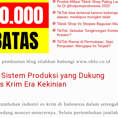
Produk Afiliasi Tiktok Shop Paling Lar
Ya Di @hclpumpindonesia 2025
TikTok bisa terkenal karena beberap
alasan, meskipun mungkin tidak
dianggap "penting" dalam artian
Tiktok Shop Vs Shopee Bagusan M
tradisional:
TikTok: Sekadar Tongkrongan Konte
Kreator?
TikTok Ramai di Permukaan, Sepi
Penjualan: Mengapa Ini Terjadi?
a pembuatan blog silahkan hubungi www.oblo.co.id
 Sistem Produksi yang Dukung
s Krim Era Kekinian
umbuhan industri es krim di Indonesia dalam setenga
 sedang moncer-moncernya. Selain pertumbuhan jumlah