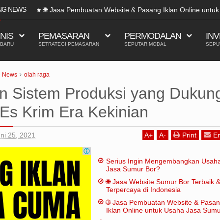
NG NEWS
🌐 Jasa Pembuatan Website & Pasang Iklan Online untu
SNIS
PEMASARAN
PERMODALAN
INV
 BARU
SETRATEGI PEMASARAN
SEPUTAR MODAL
SEPU
News
olah raga
n Sistem Produksi yang Dukun
Es Krim Era Kekinian
ni 25, 2021
A
+
A
-
Print
Em
Serius Ingin Mengembangkan Usah
Jasa Sumur Bor?
🌐 Jasa Website Sumur Bor Terbaik 
Terpercaya di Indonesia
🌐 Jasa Pembuatan Website & Pasa
Iklan Online untuk Usaha Jasa Sum
Bor