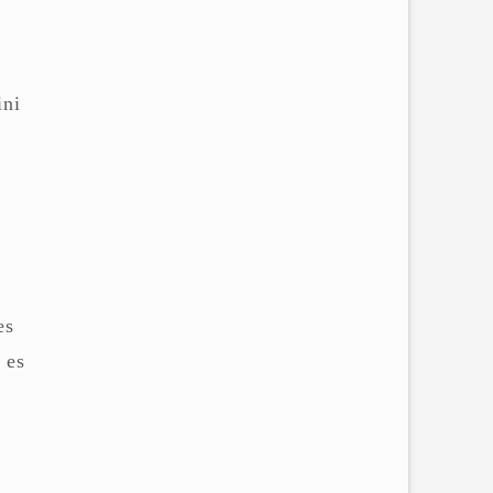
ini
es
 es
n