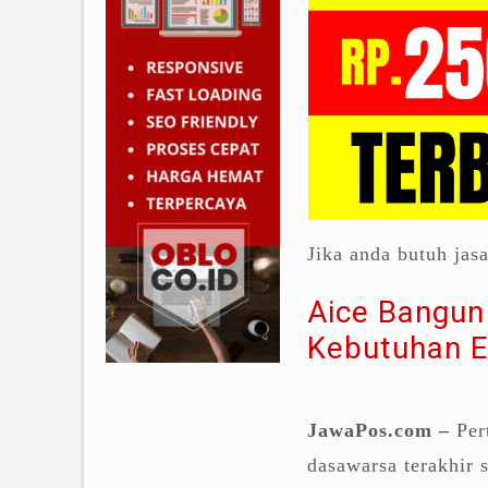
Jika anda butuh jas
Aice Bangun
Kebutuhan E
JawaPos.com –
Pert
dasawarsa terakhir