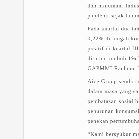
dan minuman. Indust
pandemi sejak tahun
Pada kuartal dua t
0,22% di tengah ko
positif di kuartal 
ditutup tumbuh 1%,
GAPMMI Rachmat Hi
Aice Group sendiri
dalam masa yang san
pembatasan sosial b
penurunan konsumsi
penekan pertumbuh
“Kami bersyukur ma