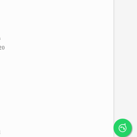
h
m
20
l