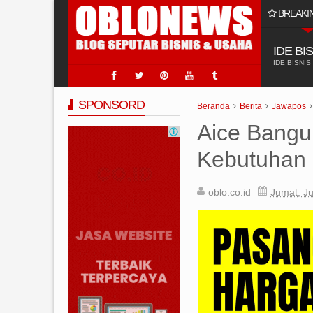
BREAKI
aik & Terpercaya di Indonesia
IDE BI
IDE BISNIS
SPONSORD
Beranda
Berita
Jawapos
Aice Bangu
Kebutuhan 
oblo.co.id
Jumat, Ju