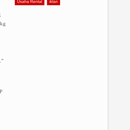
Usaha Rental
iklan
g
 kg
,
,”
P