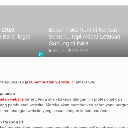
 2016,
Bukan Foto Rumini Korban
Bara Ilegal
Semeru, tapi Akibat Letusan
Gunung di Italia
oblo.co.id
2021-12-10
 menggunakan
jasa pembuatan website
, di antaranya:
ngalaman
atan website
berarti Anda akan bekerja dengan tim profesional dan
ang pembuatan website. Mereka akan memberikan saran yang bergu
m membangun website yang sesuai dengan kebutuhan Anda.
n Responsif
kan memberikan desain yang menarik dan responsif untuk website An