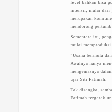
level bahkan bisa
g
intensif, mulai dar
merupakan komitme
mendorong pertumbu
Sementara itu, peng
mulai memproduksi 
“Usaha bermula dar
Awalnya hanya menc
mengemasnya dalam b
ujar Siti Fatimah.
Tak disangka, samba
Fatimah tergerak u