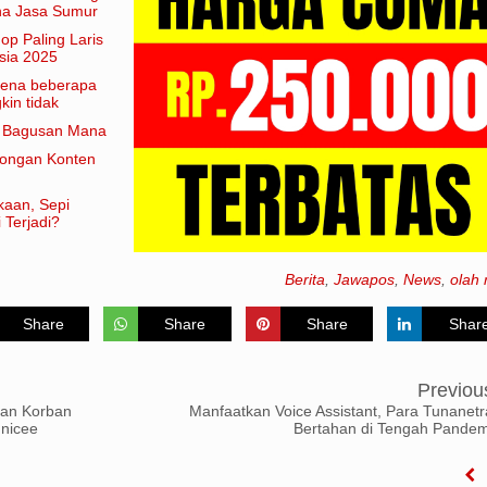
aha Jasa Sumur
hop Paling Laris
sia 2025
arena beberapa
in tidak
am artian
e Bagusan Mana
rongan Konten
kaan, Sepi
 Terjadi?
Berita
,
Jawapos
,
News
,
olah 
Share
Share
Share
Shar
Previou
ian Korban
Manfaatkan Voice Assistant, Para Tunanetr
nicee
Bertahan di Tengah Pandem