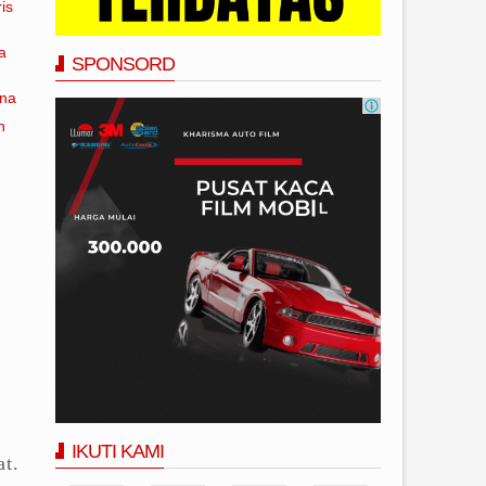
is
a
SPONSORD
ana
n
IKUTI KAMI
at.