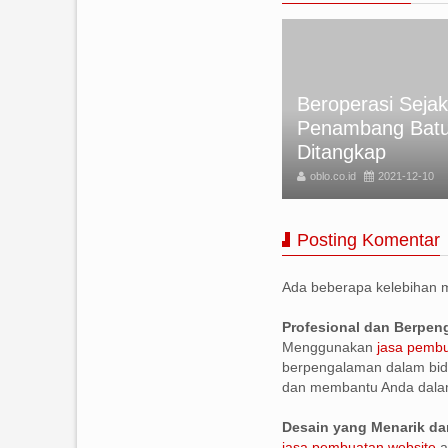
al Peluang Jadi Top Scorer
Beroperasi Sejak
ga 1, Striker Spanyol Tak
Penambang Batu 
bil Pusing
Ditangkap
lo.co.id
2021-12-10
oblo.co.id
2021-12-10
Posting Komentar
Ada beberapa kelebihan
Profesional dan Berpe
Menggunakan
jasa pembu
berpengalaman dalam bid
dan membantu Anda dala
Desain yang Menarik da
jasa pembuatan website
a