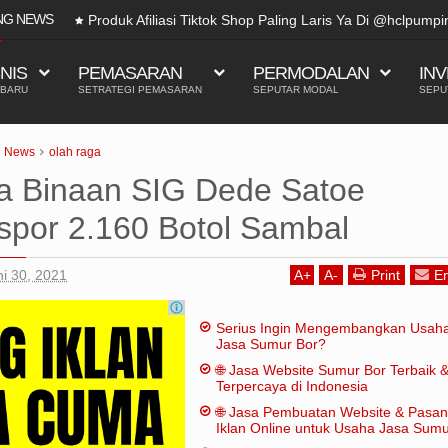
NG NEWS
Produk Afiliasi Tiktok Shop Paling Laris Ya Di @hclpump
SNIS
PEMASARAN
PERMODALAN
INV
 BARU
SETRATEGI PEMASARAN
SEPUTAR MODAL
SEPU
News
olah raga
 Binaan SIG Dede Satoe
kspor 2.160 Botol Sambal
i 30, 2021
A
+
A
-
Print
Em
Serius Ingin Mengembangkan Usah
Jasa Sumur Bor?
🌐 Jasa Website Sumur Bor Terbaik 
Terpercaya di Indonesia
🌐 Jasa Pembuatan Website & Pasa
Iklan Online untuk Usaha Jasa Sum
Bor