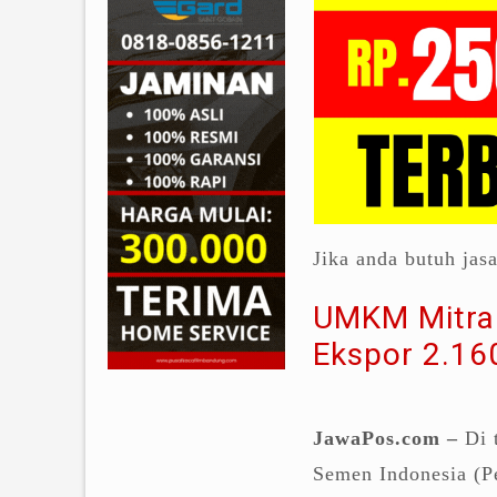
Jika anda butuh jas
UMKM Mitra 
Ekspor 2.16
JawaPos.com –
Di 
Semen Indonesia (Pe