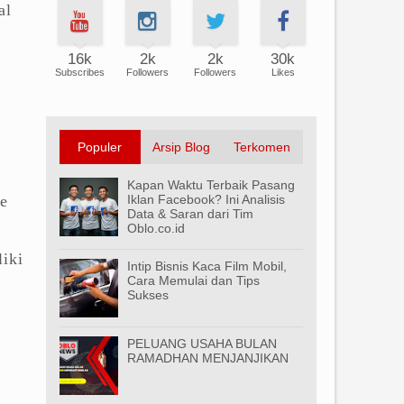
al
16k
2k
2k
30k
Subscribes
Followers
Followers
Likes
Populer
Arsip Blog
Terkomen
Kapan Waktu Terbaik Pasang
e
Iklan Facebook? Ini Analisis
Data & Saran dari Tim
Oblo.co.id
iki
Intip Bisnis Kaca Film Mobil,
Cara Memulai dan Tips
Sukses
PELUANG USAHA BULAN
RAMADHAN MENJANJIKAN