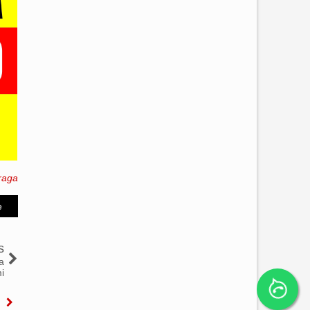
raga
e
s
a
i