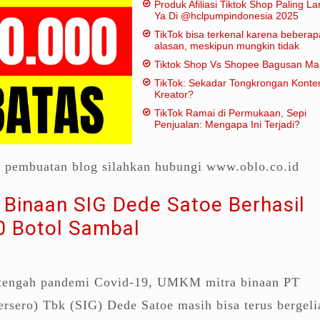
Produk Afiliasi Tiktok Shop Paling Lar
Ya Di @hclpumpindonesia 2025
TikTok bisa terkenal karena beberap
alasan, meskipun mungkin tidak
dianggap "penting" dalam artian
Tiktok Shop Vs Shopee Bagusan M
tradisional:
TikTok: Sekadar Tongkrongan Konte
Kreator?
TikTok Ramai di Permukaan, Sepi
Penjualan: Mengapa Ini Terjadi?
a pembuatan blog silahkan hubungi www.oblo.co.id
Binaan SIG Dede Satoe Berhasil
0 Botol Sambal
tengah pandemi Covid-19, UMKM mitra binaan PT
rsero) Tbk (SIG) Dede Satoe masih bisa terus bergeli