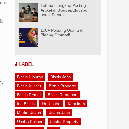
aan
Tutorial Lengkap Posting
Artikel di Blogger/Blogspot
untuk Pemula
uk
100+ Peluang Usaha di
Bidang Otomotif
LABEL
Bisnis Hiburan
Bisnis Jasa
h,”
Bisnis Kuliner
Bisnis Property
Bisnis Rental
Bisnis Rumahan
Ide Bisnis
Ide Usaha
Kerajinan
Modal Usaha
Usaha Jasa
Usaha Kuliner
Usaha Property