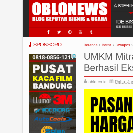
BREAKI
Pasang Iklan Online untuk Usaha Jasa Sumur Bor
IDE BI
IDE BISNIS
SPONSORD
Beranda
Berita
Jawapos
UMKM Mitra
Berhasil E
oblo.co.id
Rabu, Jun