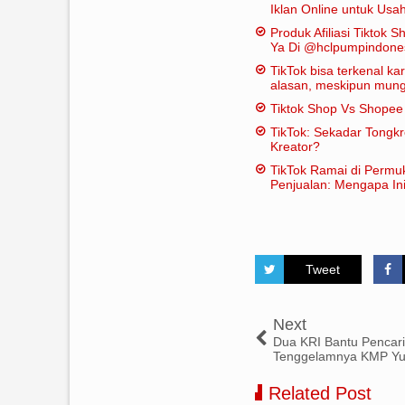
Iklan Online untuk Us
Bor
Produk Afiliasi Tiktok S
Ya Di @hclpumpindone
TikTok bisa terkenal k
alasan, meskipun mungk
dianggap "penting" dal
Tiktok Shop Vs Shope
tradisional:
TikTok: Sekadar Tongk
Kreator?
TikTok Ramai di Permu
Penjualan: Mengapa Ini
Tweet
Next
Dua KRI Bantu Pencar
Tenggelamnya KMP Yu
Related Post