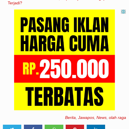
Terjadi?
Berita
,
Jawapos
,
News
,
olah raga