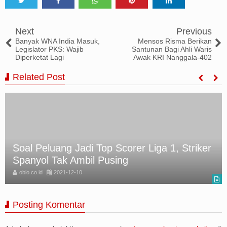
Tweet
Share
Share
Share
Share
Next
Previous
Banyak WNA India Masuk,
Mensos Risma Berikan
Legislator PKS: Wajib
Santunan Bagi Ahli Waris
Diperketat Lagi
Awak KRI Nanggala-402
Related Post
Beroperasi Sejak 2016, Penambang Batu
Bara Ilegal Ditangkap
oblo.co.id
2021-12-10
Posting Komentar