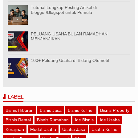
Tutorial Lengkap Posting Artikel di
Blogger/Blogspot untuk Pemula
PELUANG USAHA BULAN RAMADHAN
MENJANJIKAN
100+ Peluang Usaha di Bidang Otomotif
LABEL
Bisnis Hiburan
Bisnis Jasa
Bisnis Kuliner
Bisnis Property
Bisnis Rental
Bisnis Rumahan
Ide Bisnis
Ide Usaha
Kerajinan
Modal Usaha
Usaha Jasa
Usaha Kuliner