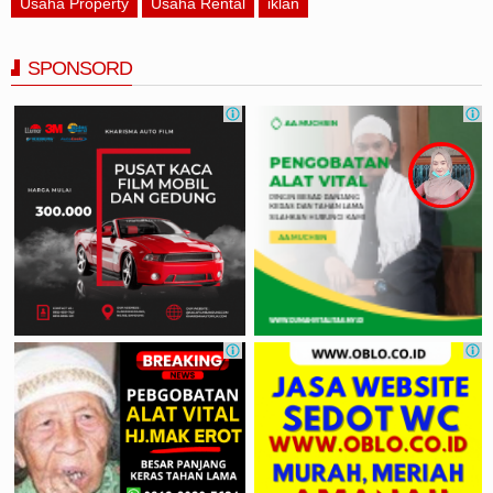
Usaha Property
Usaha Rental
iklan
SPONSORD