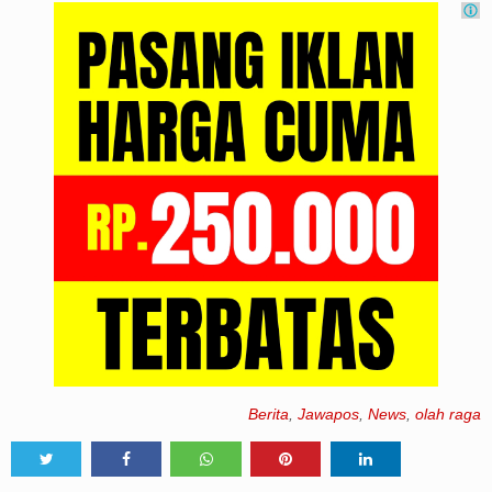
Berita
,
Jawapos
,
News
,
olah raga