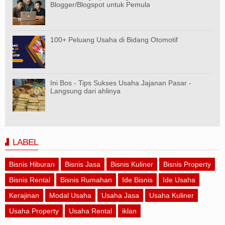
Blogger/Blogspot untuk Pemula
100+ Peluang Usaha di Bidang Otomotif
Ini Bos - Tips Sukses Usaha Jajanan Pasar -
Langsung dari ahlinya
LABEL
Bisnis Hiburan
Bisnis Jasa
Bisnis Kuliner
Bisnis Property
Bisnis Rental
Bisnis Rumahan
Ide Bisnis
Ide Usaha
Kerajinan
Modal Usaha
Usaha Jasa
Usaha Kuliner
Usaha Property
Usaha Rental
iklan