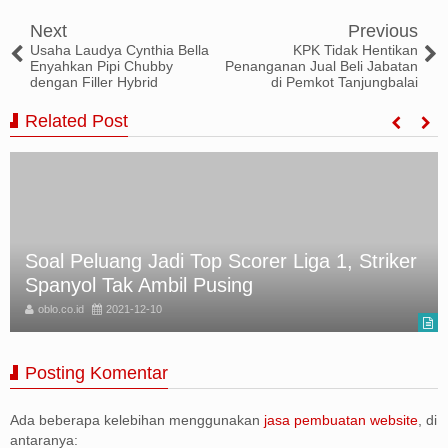
Tweet
Share
Share
Share
Share
Next
Previous
Usaha Laudya Cynthia Bella
KPK Tidak Hentikan
Enyahkan Pipi Chubby
Penanganan Jual Beli Jabatan
dengan Filler Hybrid
di Pemkot Tanjungbalai
Related Post
Soal Peluang Jadi Top Scorer Liga 1, Striker
Spanyol Tak Ambil Pusing
oblo.co.id
2021-12-10
Posting Komentar
Ada beberapa kelebihan menggunakan
jasa pembuatan website
, di
antaranya: