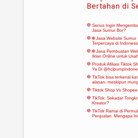
Bertahan di Se
Serius Ingin Mengemb
Jasa Sumur Bor?
🌐 Jasa Website Sumur 
Terpercaya di Indonesi
🌐 Jasa Pembuatan Web
Iklan Online untuk Us
Bor
Produk Afiliasi Tiktok S
Ya Di @hclpumpindone
TikTok bisa terkenal k
alasan, meskipun mungk
dianggap "penting" dal
Tiktok Shop Vs Shope
tradisional:
TikTok: Sekadar Tongk
Kreator?
TikTok Ramai di Permu
Penjualan: Mengapa Ini