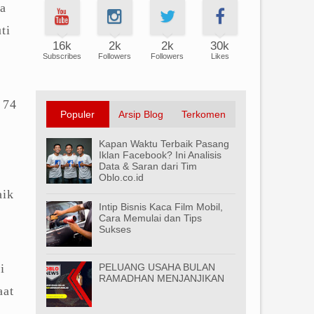
ta
ti
16k
2k
2k
30k
Subscribes
Followers
Followers
Likes
 74
Populer
Arsip Blog
Terkomen
Kapan Waktu Terbaik Pasang
Iklan Facebook? Ini Analisis
Data & Saran dari Tim
Oblo.co.id
aik
Intip Bisnis Kaca Film Mobil,
Cara Memulai dan Tips
Sukses
i
PELUANG USAHA BULAN
RAMADHAN MENJANJIKAN
aat