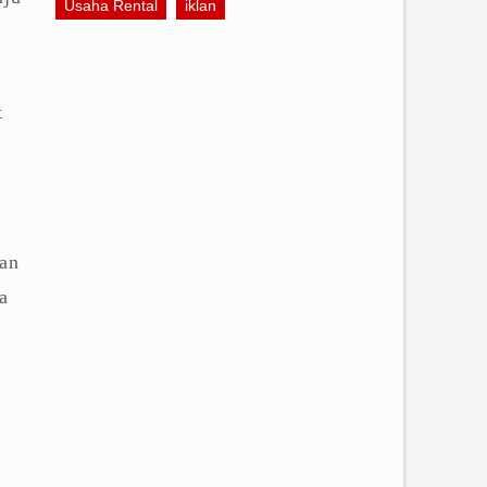
Usaha Rental
iklan
t
lan
a