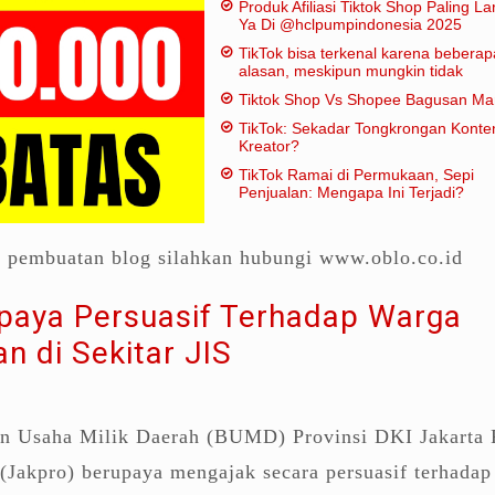
Produk Afiliasi Tiktok Shop Paling Lar
Ya Di @hclpumpindonesia 2025
TikTok bisa terkenal karena beberap
alasan, meskipun mungkin tidak
dianggap "penting" dalam artian
Tiktok Shop Vs Shopee Bagusan M
tradisional:
TikTok: Sekadar Tongkrongan Konte
Kreator?
TikTok Ramai di Permukaan, Sepi
Penjualan: Mengapa Ini Terjadi?
a pembuatan blog silahkan hubungi www.oblo.co.id
paya Persuasif Terhadap Warga
n di Sekitar JIS
n Usaha Milik Daerah (BUMD) Provinsi DKI Jakarta
 (Jakpro) berupaya mengajak secara persuasif terhadap