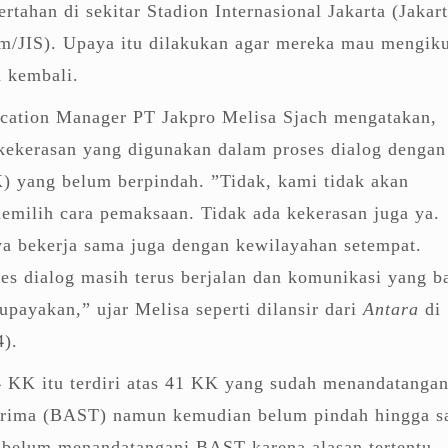
rtahan di sekitar Stadion Internasional Jakarta (Jakar
um/JIS). Upaya itu dilakukan agar mereka mau mengiku
 kembali.
ation Manager PT Jakpro Melisa Sjach mengatakan,
 kekerasan yang digunakan dalam proses dialog dengan
) yang belum berpindah. ”Tidak, kami tidak akan
milih cara pemaksaan. Tidak ada kekerasan juga ya.
ya bekerja sama juga dengan kewilayahan setempat.
ses dialog masih terus berjalan dan komunikasi yang b
upayakan,” ujar Melisa seperti dilansir dari
Antara
di
4).
4 KK itu terdiri atas 41 KK yang sudah menandatangan
 terima (BAST) namun kemudian belum pindah hingga s
 belum menandatangani BAST karena alasan tertentu.