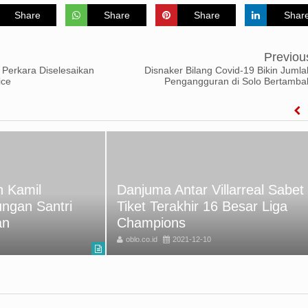
Share
Share
Share
Shar
Previou
 Perkara Diselesaikan
Disnaker Bilang Covid-19 Bikin Jumla
ice
Pengangguran di Solo Bertamba
 Kamil
Danjuma Antar Villarreal Sabet
ungan Santri
Tiket Terakhir 16 Besar Liga
an
Champions
oblo.co.id
2021-12-10