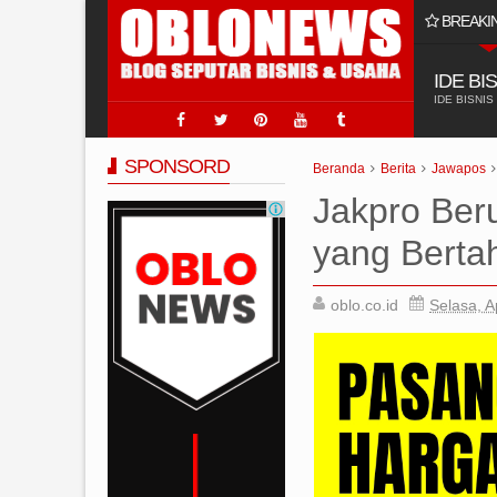
BREAKI
Pasang Iklan Online untuk Usaha Jasa Sumur Bor
IDE BI
IDE BISNIS
SPONSORD
Beranda
Berita
Jawapos
Jakpro Ber
yang Bertah
oblo.co.id
Selasa, A