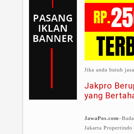
Jika anda butuh jas
Jakpro Beru
yang Bertaha
JawaPos.com
–Bada
Jakarta Propertindo