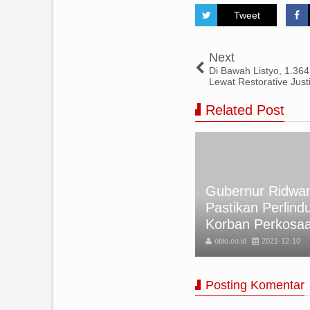
Tweet
Next
Di Bawah Listyo, 1.364
Lewat Restorative Just
Related Post
kan Foto Rumini Korban
Gubernur Ridwan
meru, tapi Akibat Letusan
Pastikan Perlind
nung di Italia
Korban Perkosa
lo.co.id
2021-12-10
oblo.co.id
2021-12-10
Posting Komentar