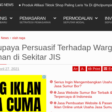
NG NEWS
Produk Afiliasi Tiktok Shop Paling Laris Ya Di @hclpump
SNIS
PEMASARAN
PERMODALAN
INV
 BARU
SETRATEGI PEMASARAN
SEPUTAR MODAL
SEPU
News
olah raga
upaya Persuasif Terhadap War
an di Sekitar JIS
pril 27, 2021
A
+
A
-
Print
Em
Serius Ingin Mengembangkan Usah
Jasa Sumur Bor?
🌐 Jasa Website Sumur Bor Terbaik 
Terpercaya di Indonesia
🌐 Jasa Pembuatan Website & Pasa
Iklan Online untuk Usaha Jasa Sum
Bor