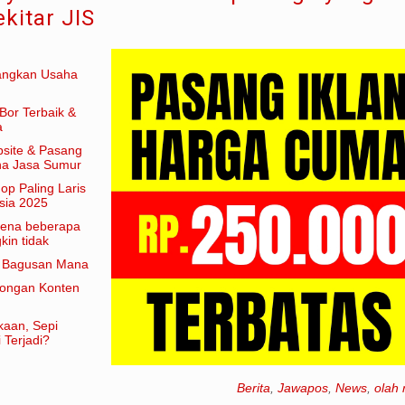
kitar JIS
angkan Usaha
Bor Terbaik &
a
site & Pasang
aha Jasa Sumur
hop Paling Laris
sia 2025
arena beberapa
in tidak
am artian
e Bagusan Mana
rongan Konten
kaan, Sepi
 Terjadi?
Berita
,
Jawapos
,
News
,
olah 