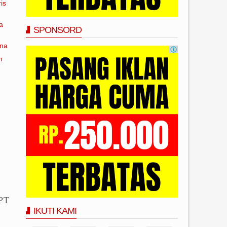
is
a
SPONSORD
ana
n
 PT
IKUTI KAMI