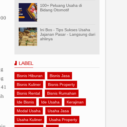
100+ Peluang Usaha di
Bidang Otomotif
000
Ini Bos - Tips Sukses Usaha
Jajanan Pasar - Langsung dari
ahlinya
LABEL
ng
Bisnis Hiburan
Bisnis Jasa
ng
Bisnis Kuliner
Bisnis Property
 41
Bisnis Rental
Bisnis Rumahan
ih
Ide Bisnis
Ide Usaha
Kerajinan
Modal Usaha
Usaha Jasa
Usaha Kuliner
Usaha Property
uju