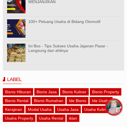
MENJANJIKAN
100+ Peluang Usaha di Bidang Otomotif
Ini Bos - Tips Sukses Usaha Jajanan Pasar -
Langsung dari ahlinya
LABEL
Bisnis Hiburan
Bisnis Jasa
Bisnis Kuliner
Bisnis Property
Bisnis Rental
Bisnis Rumahan
Ide Bisnis
Ide Usaha
Kerajinan
Modal Usaha
Usaha Jasa
Usaha Kuliner
Usaha Property
Usaha Rental
iklan