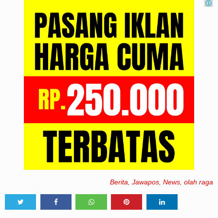
Berita
,
Jawapos
,
News
,
olah raga
Tweet
Share
Share
Share
Share