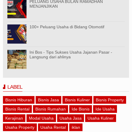
PELUANG USAHA BULAN RAMADHAN
MENJANJIKAN
100+ Peluang Usaha di Bidang Otomotif
Ini Bos - Tips Sukses Usaha Jajanan Pasar -
Langsung dari ahlinya
LABEL
Bisnis Hiburan
Bisnis Jasa
Bisnis Kuliner
Bisnis Property
Bisnis Rental
Bisnis Rumahan
Ide Bisnis
Ide Usaha
Kerajinan
Modal Usaha
Usaha Jasa
Usaha Kuliner
Usaha Property
Usaha Rental
iklan