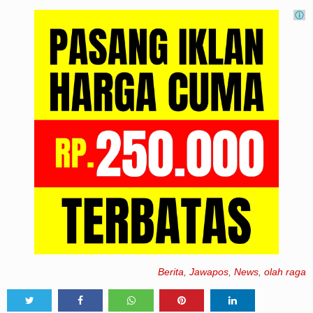
Berita
,
Jawapos
,
News
,
olah raga